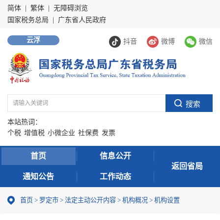
简体
|
繁体
|
无障碍浏览
国家税务总局
|
广东省人民政府
云浮
抖音
微博
微信
本站热词：
个税
增值税
小微企业
社保费
发票
首页
信息公开
返回省局
通知公告
工作动态
首页
>
罗定市
>
法定主动公开内容
>
机构概况
>
机构设置