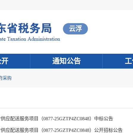
云浮
公开
通知公告
工
府采购
配送服务项目（0877-25GZTP4ZC0848）中标公告
配送服务项目（0877-25GZTP4ZC0848）公开招标公告