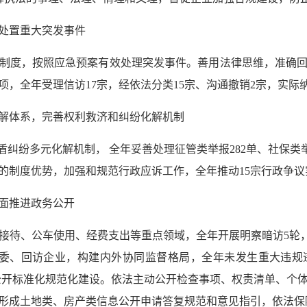
处置重大突发事件
告制度，按照应急预案有效处理突发事件。善用法律思维，准确
，全年受理信访17宗，经依法分类15宗、沟通撤销2宗，实际
解体系，完善权利救济和纠纷化解机制
盾纠纷多元化解机制， 全年妥善处理征管类举报282单、社保类举
的制度优势，加强和规范行政应诉工作，全年推动15宗行政争
面推进政务公开
待、公车使用、经费支出等重点领域，全年开展明察暗访5轮， 
工委、回访企业，构建内外协同监督格局，全年未发生重大违
公开标准化规范化建设。依法主动公开检查事项、权责清单、个
形成土地类、房产类信息公开申请答复规范和意见指引，依法