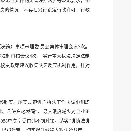
务规范性文件制定管理办法》等规范要求，坚
职责的情况，不存在另行设定行政许可、行政
决策）事项审理委 员会集体审理会议3次。
法制审核会议4次， 实行重大执法决定法制
挥税费政策建议收集快速反应机制作用，针对
核制度。压实规范进户执法工作协调小组职
批、凡进户必发码”， 最大限度减少对企业正
058户次享受首违不罚政策。落实“谁执法谁
止以罚代管， 切实提升纳税人税法遵从度。