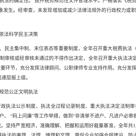
执法的确定性。 提升税务规范性文件管理水平。严格落实《税
件”现象发生。经审查，未发现增加或减少法律法规外的行政权力或
依法科学民主决策
度、民主集中制、末位表态等重要制度，全年召开重大税费执法（
制审核或经审核未通过的不得作出决定，全年召开重大执法决定
策重要环节，充分发挥法律顾问、公职律师专业支持作用。充分发
迅速层报上级。
规范公正文明执法
行政执法公示制度、执法全过程记录制度、重大执法决定法制审
、 “码上问廉”等工作举措，做到“非清单不进户、凡进户必审
。坚持严宽相济，准确理解、把握和运用好裁量基准，全年共1,
分阐释执法的事理、法理、情理和文理，督促企业加强合规建设，防