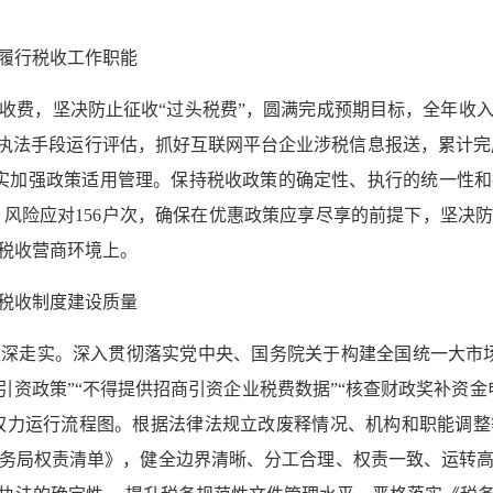
履行税收工作职能
收费，坚决防止征收“过头税费”，圆满完成预期目标，全年收
执法手段运行评估，抓好互联网平台企业涉税信息报送，累计完成
切实加强政策适用管理。保持税收政策的确定性、执行的统一性
次、风险应对156户次，确保在优惠政策应享尽享的前提下，坚
税收营商环境上。
税收制度建设质量
深走实。深入贯彻落实党中央、国务院关于构建全国统一大市
引资政策”“不得提供招商引资企业税费数据”“核查财政奖补资
权力运行流程图。根据法律法规立改废释情况、机构和职能调
务局权责清单》，健全边界清晰、分工合理、权责一致、运转