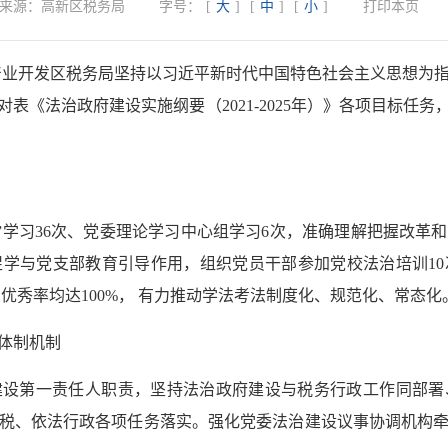
来源：
高新区税务局
字号：
[
大
]
[
中
]
[
小
]
打印本页
技术产业开发区税务局坚持以习近平新时代中国特色社会主义思想为
表《法治政府建设实施纲要（2021-2025年）》各项目标任
题”学习36次、党委理论学习中心组学习6次，准确理解把握改革
学与党支部教育引导作用，组织党员干部参加党校法治培训10
和优秀率均达100%， 有力推动学法考法制度化、规范化、常态化
体制机制
建设第一责任人职责，坚持法治政府建设与税务行政工作同部署
税、依法行政各项任务落实。强化党委法治建设议事协调机构