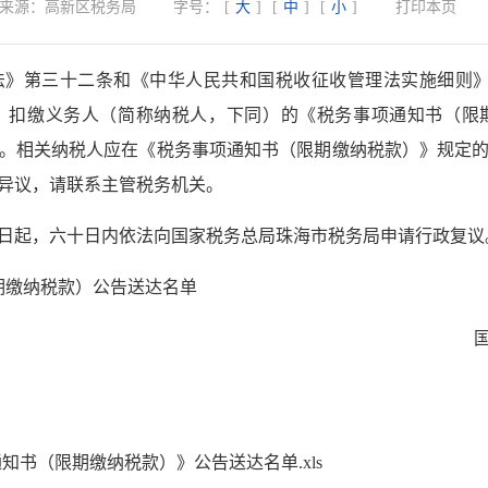
来源：
高新区税务局
字号：
[
大
]
[
中
]
[
小
]
打印本页
》第三十二条和《中华人民共和国税收征收管理法实施细则》第
、扣缴义务人（简称纳税人，下同）的《税务事项通知书（限
达。相关纳税人应在《税务事项通知书（限期缴纳税款）》规定的
异议，请联系主管税务机关。
日起，六十日内依法向国家税务总局珠海市税务局申请行政复议
期缴纳税款）
公告送达名单
通知书（限期缴纳税款）》公告送达名单.xls