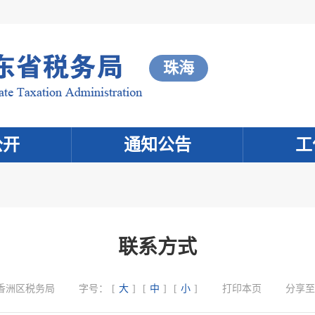
珠海
公开
通知公告
工
联系方式
香洲区税务局
字号：
[
大
]
[
中
]
[
小
]
打印本页
分享至