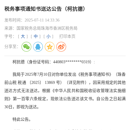
税务事项通知书送达公告（柯抗德）
发布时间：
2025-07-11 14:33:36
来源：
国家税务总局珠海市香洲区税务局
字号：
[
大
]
[
中
]
[
小
]
打印本页
分享至：
柯抗德（身份证号码：440803********0319）:
我局于2025年7月10日对你单位发出《税务事项通知书》（珠香
前山税 税通 〔2025〕 13869 号）（详见附件），因采用规定的其他
送达方式无法送达，根据《中华人民共和国税收征收管理法实施细
则》第一百零六条规定，现依法公告送达该文书。自公告之日起满
30日，即视为送达。
特此公告。