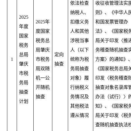
依法检查
收征收管理法实
纳税人、
则》、《中华人
2025
2025年
扣缴义务
和国发票管理办
年度
度国家
人和其他
法》、《国家税
国家
税务总
涉税当事
局关于印发〈推
税务
局肇庆
人（以下
务稽查随机抽查
总局
定向
1
市税务
统称为税
方案〉的通知》
肇庆
抽查
局双随
务局抽查
《国家税务总局
市税
机一公
对象）履
印发〈税务稽查
务局
开随机
行纳税义
抽查对象名录库
抽查
抽查
务情况及
办法（试行）〉
计划
其他税法
知》、《国家税
遵从情况
局关于印发〈税
查随机抽查执法