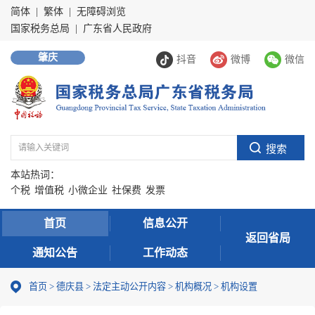
简体
|
繁体
|
无障碍浏览
国家税务总局
|
广东省人民政府
肇庆
抖音
微博
微信
本站热词：
个税
增值税
小微企业
社保费
发票
首页
信息公开
返回省局
通知公告
工作动态
首页
>
德庆县
>
法定主动公开内容
>
机构概况
>
机构设置