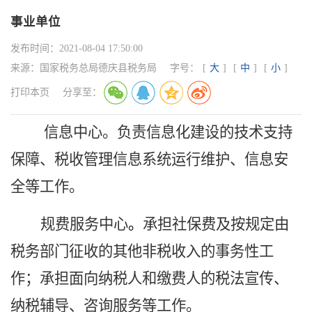
事业单位
发布时间：
2021-08-04 17:50:00
来源：
国家税务总局德庆县税务局
字号：
[
大
]
[
中
]
[
小
]
打印本页
分享至：
信息中心。
负责
信息化建设的技术支持
保障、税收管理信息系统运行维护、信息安
全等工作。
规费服务中心
。
承担社保费及按规定由
税务部门征收的其他非税收入的事
务性工
作
；承担面向纳税人和缴费人的税法宣传、
纳税辅导、咨询服务等工作
。