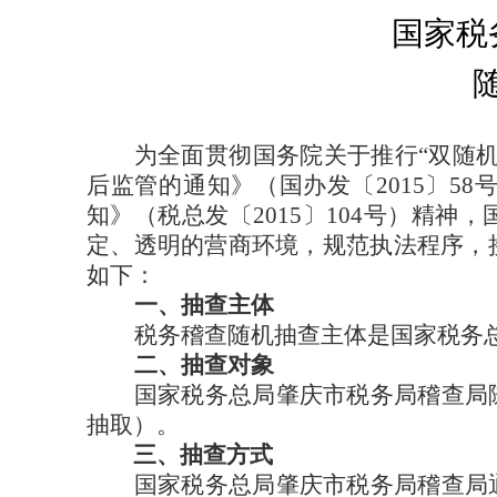
国家税
为全面贯彻国务院关于推行
“双随
后监管的通知》（国办发〔2015〕5
知》（税总发〔2015〕104号）精神，
定、透明的营商环境，规范执法程序，
如下：
一、
抽查主体
税务稽查随机抽查主体是国家税务
二、
抽查对象
国家税务总局肇庆市
税务局
稽查局
抽取）
。
三
、抽查方式
国家税务总局肇庆市
税务局
稽查局