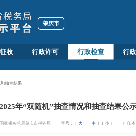
肇庆市
征收
行政许可
行政检查
行
况和抽查结果
2025年“双随机”抽查情况和抽查结果公
国家税务总局肇庆市税务局
字号：
[
大
]
[
中
]
[
小
]
打印本