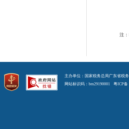
注：
主办单位：国家税务总局广东省税务
网站标识码：bm29190001 粤ICP备 0