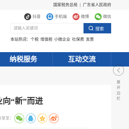
国家税务总局
|
广东省人民政府
抖音
手机端
微博
微信
本站热词：
个税
增值税
小微企业
社保费
发票
纳税服务
互动交流
展
开
边
栏
向“新”而进
分享至：