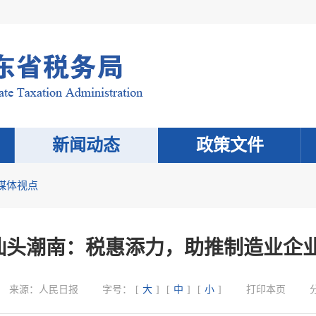
新闻动态
政策文件
媒体视点
]汕头潮南：税惠添力，助推制造业企业
来源：
人民日报
字号：
[
大
]
[
中
]
[
小
]
打印本页