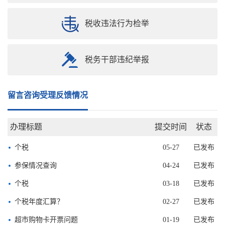
税收违法行为检举
税务干部违纪举报
“六税两费”减免政策中的小型微利企业如何判定？
07-31
已发布
留言咨询受理反馈情况
税费服务
07-22
已发布
办理标题
提交时间
状态
社保
06-17
已发布
个税
05-27
已发布
参保情况查询
04-24
已发布
个税
03-18
已发布
个税年度汇算？
02-27
已发布
超市购物卡开票问题
01-19
已发布