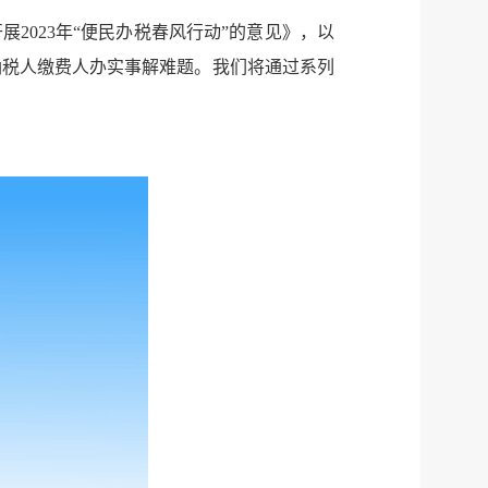
023年“便民办税春风行动”的意见》，以
为纳税人缴费人办实事解难题。我们将通过系列
服务网
政务
公示
执法
税务局
电子
微信
微博
传递
政声
建议
网站