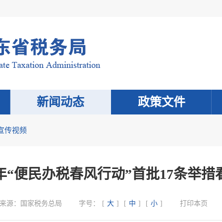
新闻动态
政策文件
宣传视频
23年“便民办税春风行动”首批17条举措
来源：
国家税务总局
字号：
[
大
]
[
中
]
[
小
]
打印本页