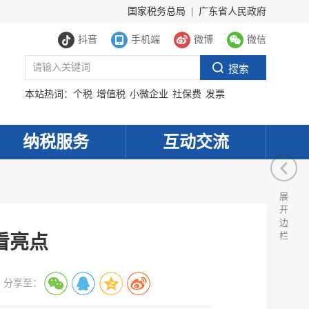
国家税务总局
|
广东省人民政府
抖音
手机端
微博
微信
本站热词：
个税
增值税
小微企业
社保费
发票
纳税服务
互动交流
展
开
边
栏
看亮点
分享至：