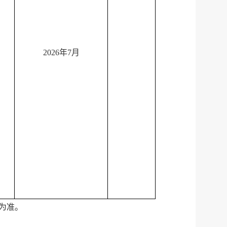
税务局
电子
微信
2026年7月
微博
传递
政声
建议
网站
为准。