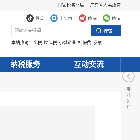
国家税务总局
|
广东省人民政府
抖音
手机端
微博
微信
本站热词：
个税
增值税
小微企业
社保费
发票
纳税服务
互动交流
展
开
边
栏