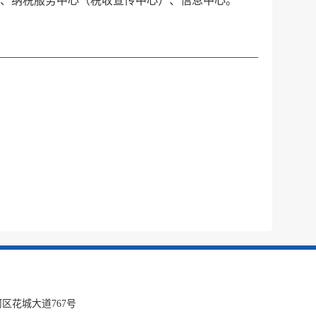
、纳税服务中心（税收宣传中心）、信息中心。
税务局
电子
微信
微博
新浪
传递
政声
建议
网站
区花城大道767号