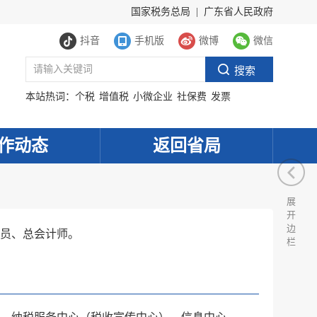
国家税务总局
|
广东省人民政府
抖音
手机版
微博
微信
本站热词：
个税
增值税
小微企业
社保费
发票
作动态
返回省局
展
开
边
员、总会计师。
栏
服务网
政务
公示
执法