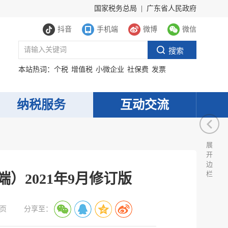
国家税务总局
|
广东省人民政府
抖音
手机端
微博
微信
本站热词：
个税
增值税
小微企业
社保费
发票
纳税服务
互动交流
展
开
边
栏
）2021年9月修订版
页
分享至：
服务网
政务