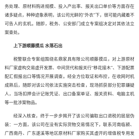
务处理、原材料购进规模、投入产出率、报关出口单价等方面存在
诸多疑点，种种迹象表明，该公司光鲜的“外衣”下，很可能内藏着不
可告人的玄机。随即，税务、公安部门成立专案组决定对其依法立
案查处。
上下游顺藤摸瓜 水落石出
税警联合专案组围绕名鼎家具有限公司顺藤摸瓜，对上游原材
料厂家虚构交易虚开发票、中间货代和报关行“移花接木”、下游配票
配汇假报出口等情况开展调查。经全方位取证和布控，在收网时机
成熟后，随即对该公司依法实施突击检查，现场抓获部分犯罪嫌疑
人，当场扣押会计记账凭证、出口备案单证、报关资料、电脑主机
等一批涉案物品。
经深入核查，终于一步步揭开了该公司骗取出口退税的层层伪
装：一方面，该公司在没有实际货物交易情况下，联系河南临颍、
广西南丹、广东遂溪等地区原材料厂家购买其虚开的增值税专用发