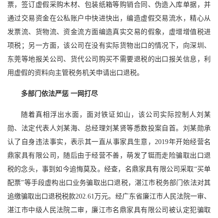
票，签订虚假采购木材、包装纸箱等购销合同、伪造入库单据，并
通过交易资金在公私账户中快进快出，编造虚假交易流水，精心从
发票流、货物流、资金流方面编造真实交易的假象，虚增增值税进
项税；另一方面，该公司在没有实际货物出口的情况下，向深圳、
东莞等地报关公司、货代公司购买不需要退税的出口报关信息，利
用虚假的资料向主管税务机关申请出口退税。
多部门依法严惩 一网打尽
随着真相浮出水面，面对铁证如山，该公司实际控制人刘某
勋、法定代表人刘某海、总经理刘某贤等悉数投案自首。刘某勋承
认了自身违法事实，表示其一直从事家具生意，2019年开始经营名
鼎家具有限公司，随后由于经营不善，萌发了铤而走险骗取出口退
税的念头，事到如今追悔莫及。经查，名鼎家具有限公司采取“买单
配票”等手段虚构出口业务骗取出口退税，湛江市税务部门依法对其
追缴骗取出口退税税款202.61万元。经广东省廉江市人民法院一审、
湛江市中级人民法院二审，廉江市名鼎家具有限公司被认定犯骗取