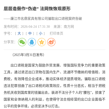
层层造假作“伪迹” 法网恢恢现原形
——廉江市名鼎家具有限公司骗取出口退税案终告破
发布时间：
2026-04-24 17:31:30
来源：
南方网
字号：
[
大
]
[
中
]
[
小
]
打印本页
分享至：
（2025年3月31日发布）
出口退税是国家为鼓励外贸发展、增强国际竞争力的重要政策
工具，通过退还出口货物在国内生产、流通环节缴纳的增值税、消
费税，有效降低企业成本，推动实体经济提质增效。骗取出口退税
违法犯罪扭曲了出口退税的政策效应，性质十分恶劣，相当于把税
务机关收到国库里的钱骗出去，装进不法分子个人的“腰包”，损害了
国家和全体纳税人的利益，也使得守法合规经营的出口企业面临不
公平的竞争环境，必须坚决予以打击。