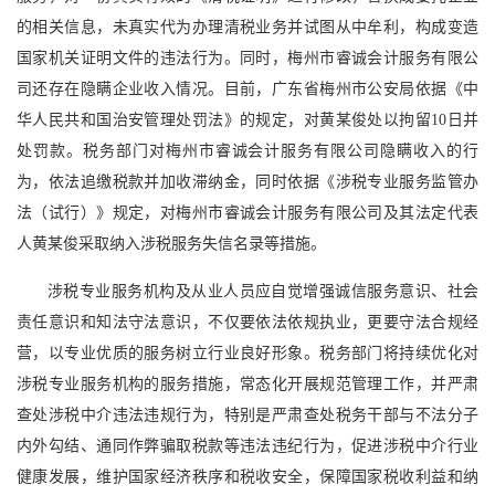
的相关信息，未真实代为办理清税业务并试图从中牟利，构成变造
国家机关证明文件的违法行为。同时，梅州市睿诚会计服务有限公
司还存在隐瞒企业收入情况。目前，广东省梅州市公安局依据《中
华人民共和国治安管理处罚法》的规定，对黄某俊处以拘留10日并
处罚款。税务部门对梅州市睿诚会计服务有限公司隐瞒收入的行
为，依法追缴税款并加收滞纳金，同时依据《涉税专业服务监管办
法（试行）》规定，对梅州市睿诚会计服务有限公司及其法定代表
人黄某俊采取纳入涉税服务失信名录等措施。
涉税专业服务机构及从业人员应自觉增强诚信服务意识、社会
责任意识和知法守法意识，不仅要依法依规执业，更要守法合规经
营，以专业优质的服务树立行业良好形象。税务部门将持续优化对
涉税专业服务机构的服务措施，常态化开展规范管理工作，并严肃
查处涉税中介违法违规行为，特别是严肃查处税务干部与不法分子
内外勾结、通同作弊骗取税款等违法违纪行为，促进涉税中介行业
健康发展，维护国家经济秩序和税收安全，保障国家税收利益和纳