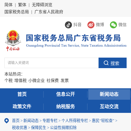
简体
|
繁体
|
无障碍浏览
国家税务总局
|
广东省人民政府
抖音
微博
微信
本站热词：
个税
增值税
小微企业
社保费
发票
首页
信息公开
新闻动态
政策文件
纳税服务
互动交流
首页
>
新闻动态
>
专题专栏
>
个人所得税专栏
>
惠民“轻松查”
>
税收优惠
>
保障民生
>
公益性捐赠扣除