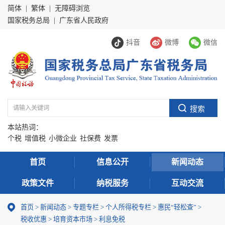
简体
|
繁体
|
无障碍浏览
国家税务总局
|
广东省人民政府
抖音
微博
微信
本站热词：
个税
增值税
小微企业
社保费
发票
首页
信息公开
新闻动态
政策文件
纳税服务
互动交流
首页
>
新闻动态
>
专题专栏
>
个人所得税专栏
>
惠民“轻松查”
>
税收优惠
>
培育资本市场
>
利息免税