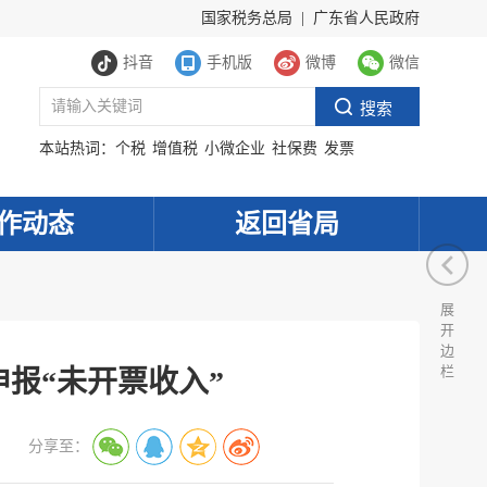
国家税务总局
|
广东省人民政府
抖音
手机版
微博
微信
本站热词：
个税
增值税
小微企业
社保费
发票
作动态
返回省局
展
开
边
栏
申报“未开票收入”
分享至：