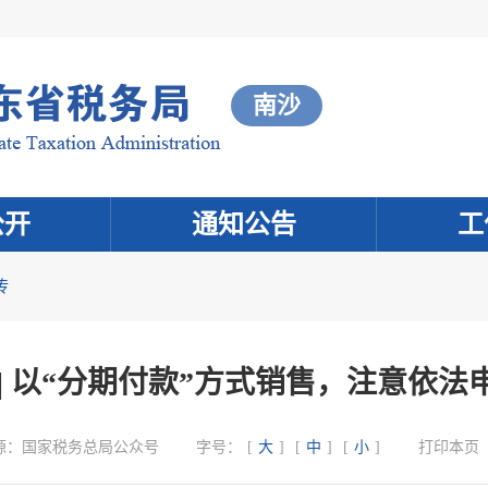
南沙
公开
通知公告
工
传
| 以“分期付款”方式销售，注意依法
源：
国家税务总局公众号
字号：
[
大
]
[
中
]
[
小
]
打印本页