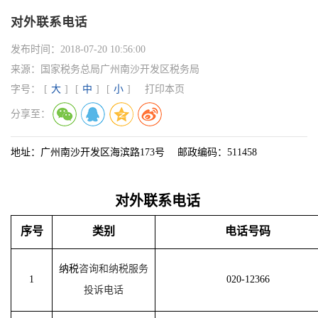
对外联系电话
发布时间：
2018-07-20 10:56:00
来源：
国家税务总局广州南沙开发区税务局
字号：
[
大
]
[
中
]
[
小
]
打印本页
分享至：
地址：广州南沙开发区海滨路
173
号
邮政编码：
511458
对外联系电话
序号
类别
电话号码
纳税
咨询和纳税服务
1
020-12366
投诉电话