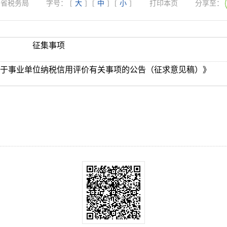
东省税务局
字号：
[
大
]
[
中
]
[
小
]
打印本页
分享至：
征集事项
于事业单位纳税信用评价有关事项的公告（征求意见稿）》