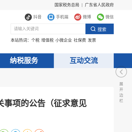
国家税务总局
|
广东省人民政府
抖音
手机端
微博
微信
本站热词：
个税
增值税
小微企业
社保费
发票
纳税服务
互动交流
展
开
边
栏
关事项的公告（征求意见
服务网
政务