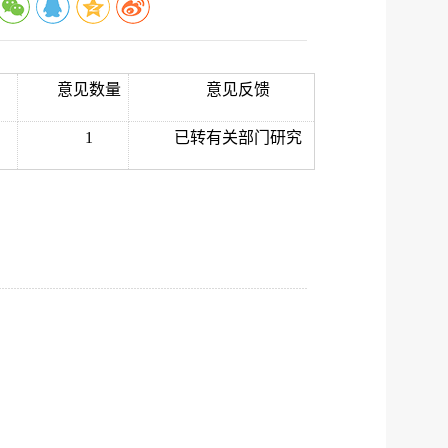
公示
执法
税务局
电子
意见数量
意见反馈
微信
1
已转有关部门研究
微博
传递
政声
建议
网站