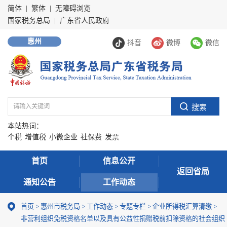
简体
|
繁体
|
无障碍浏览
国家税务总局
|
广东省人民政府
惠州
抖音
微博
微信
本站热词：
个税
增值税
小微企业
社保费
发票
首页
信息公开
返回省局
通知公告
工作动态
首页
>
惠州市税务局
>
工作动态
>
专题专栏
>
企业所得税汇算清缴
>
非营利组织免税资格名单以及具有公益性捐赠税前扣除资格的社会组织