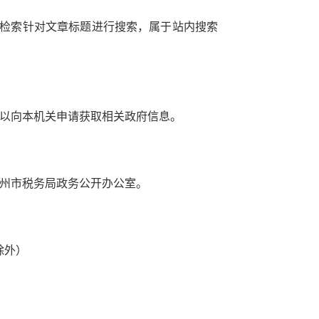
微信
该检索针对文章标题进行搜索，属于站内搜索
微博
新浪
传递
政声
建议
网站
以向本机关申请获取相关政府信息。
请找我
有问题
州市税务局政务公开办公室。
日除外）