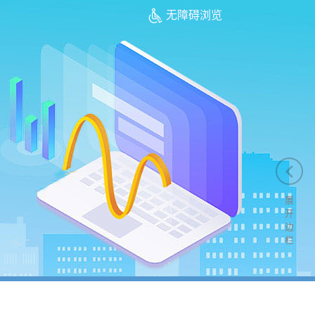
无障碍浏览
展
开
边
栏