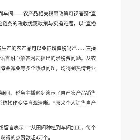
税务局
电子
到车间——农产品相关税惠政策可视答疑”直
全链条的税收优惠政策与实操难题，以“直播
微信
微博
员生产的农产品可以免征增值税吗?”……直播
传递
政声
俗语言耐心解答网友提出的涉税费问题。从农
保障金减免等多个热点问题，均得到热情专业
建议
网站
类疑问，税务主播逐步演示了自产农产品销售
系统操作变得直观清晰。“原来个人销售自产
纷留言表示：“从田间种植到车间加工，每个
，获得的点赞数超4万个。