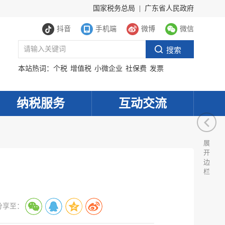
国家税务总局
|
广东省人民政府
抖音
手机端
微博
微信
本站热词：
个税
增值税
小微企业
社保费
发票
纳税服务
互动交流
展
开
边
栏
分享至：