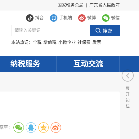
国家税务总局
|
广东省人民政府
抖音
手机端
微博
微信
本站热词：
个税
增值税
小微企业
社保费
发票
纳税服务
互动交流
展
开
边
栏
享至：