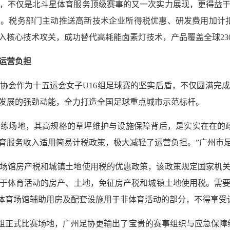
，不仅是北斗星体育服务顶级赛事的又一次实力展现，更得益
。税务部门主动推送高新技术企业所得税优惠、研发费用加计扣
入核心技术攻关，成功替代高耗能卤素灯技术，产品覆盖全球23
运营负担
协会作为十五运会女子U16组足球赛的坚实后盾，不仅圆满完成
发展的强劲动能，全力打造全国足球重点城市示范标杆。
练场地，其高规格的草坪维护与设施保障背后，是实实在在的
体育服务收入适用简易计税政策，极大减轻了运营负担。”广州市
场馆房产税和城镇土地使用税的优惠政策，该政策规定国家机
于体育活动的房产、土地，免征房产税和城镇土地使用税。需
。体育场馆辅助用房及配套设施用于非体育活动的部分，不得享受
6组正式比赛场地，广州足协更输出了宝贵的赛事组织与应急保障