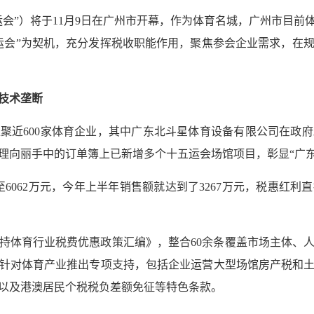
会”）将于11月9日在广州市开幕，作为体育名城，广州市目前体
运会”为契机，充分发挥税收职能作用，聚焦参会企业需求，在
技术垄断
聚近600家体育企业，其中广东北斗星体育设备有限公司在政
经理向丽手中的订单簿上已新增多个十五运会场馆项目，彰显“广东
升至6062万元，今年上半年销售额就达到了3267万元，税惠红
持体育行业税费优惠政策汇编》，整合60余条覆盖市场主体、
针对体育产业推出专项支持，包括企业运营大型场馆房产税和
以及港澳居民个税税负差额免征等特色条款。