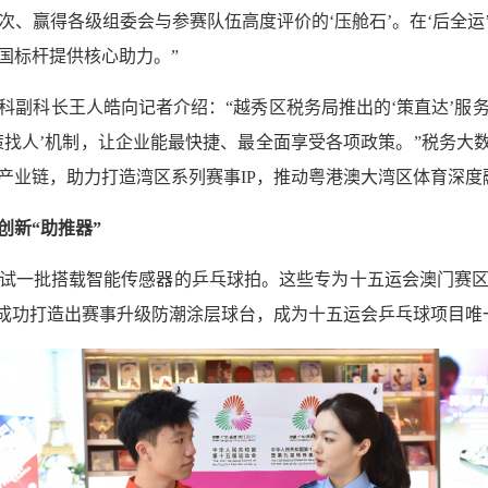
次、赢得各级组委会与参赛队伍高度评价的‘压舱石’。在‘后全
国标杆提供核心助力。”
科副科长王人皓向记者介绍：“越秀区税务局推出的‘策直达’服
策找人’机制，让企业能最快捷、最全面享受各项政策。”税务大数
产业链，助力打造湾区系列赛事IP，推动粤港澳大湾区体育深度
创新“助推器”
试一批搭载智能传感器的乒乓球拍。这些专为十五运会澳门赛
业成功打造出赛事升级防潮涂层球台，成为十五运会乒乓球项目唯