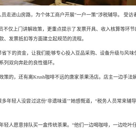
人员走进山房路，为个体工商户开展“一户一策”涉税辅导。 受访者
务人员不仅上门讲解政策，更重点提示了发票开具、收入核算等环
款、发票抵扣等方面建立起规范的流程。
节省下的资金，让我们能够专心投入豆品采购、设备升级与风味
系列双向奔赴的良性循环。
策的，还有离Krush咖啡不远的唐家茶果汤店。店主一边手法
很多年轻人没尝过这份‘非遗味道’”她感慨道，“税务人员常来辅
年轻人愿意排队买一盒传统茶果。“他们一边喝咖啡，一边吃叶仔，