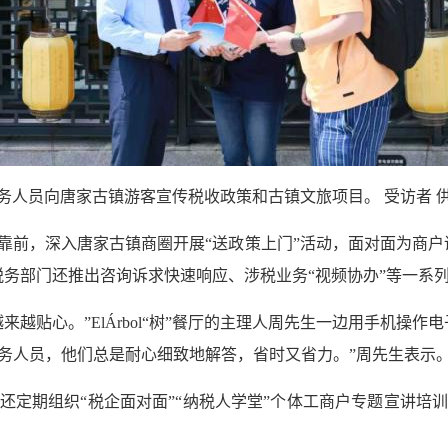
务人员向唐家古镇游客宣传税收政策和古镇文旅项目。 受访者 
靠前，深入唐家古镇商圈开展“送政策上门”活动，面对面为商户
税务部门还推出咨询诉求快速响应、涉税业务“视频协办”等一系
来越贴心。”ElÁrbol“树”餐厅的主理人周先生一边用手机操
务人员，他们总是耐心细致地解答，省时又省力。”周先生表示
还定期组织“税企面对面”“纳税人学堂”个体工商户专题宣讲培