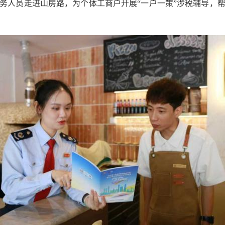
务人员走进山房路，为个体工商户开展“一户一策”涉税辅导，