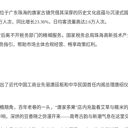
位于广东珠海的唐家古镇凭借其深厚的历史文化底蕴与沉浸式
3万人次，同比增长23.36%，日均客流量高达2.6万人次。
背后离不开税务部门的精细服务。国家税务总局珠海高新技术产
务指引，帮助市场主体合规经营、畅享政策红利。
出了近代中国工商业先驱唐廷枢和中华民国首任内阁总理唐绍
檐翘角，百年老巷的一头，“唐家茶果”店内充盈着艾草与糯米
鸣作响，深烘的豆香随之弥漫开来——南粤古韵与新潮气息在这里