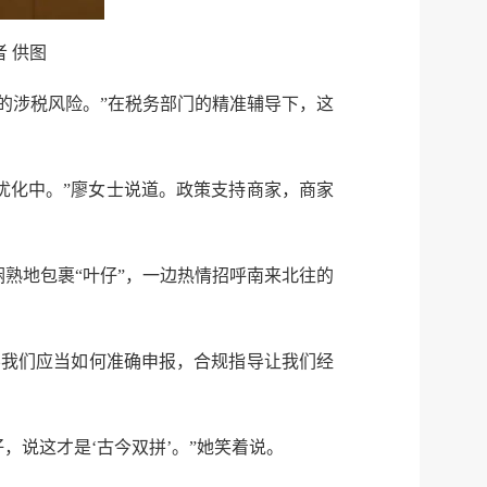
 供图
节的涉税风险。”在税务部门的精准辅导下，这
优化中。”廖女士说道。政策支持商家，商家
服务网
政务
公示
执法
娴熟地包裹“叶仔”，一边热情招呼南来北往的
税务局
电子
导我们应当如何准确申报，合规指导让我们经
微信
微博
说这才是‘古今双拼’。”她笑着说。