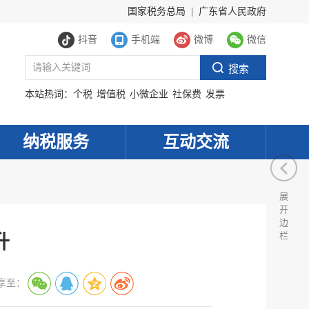
国家税务总局
|
广东省人民政府
抖音
手机端
微博
微信
本站热词：
个税
增值税
小微企业
社保费
发票
纳税服务
互动交流
展
开
边
栏
升
享至：