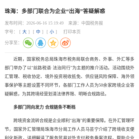
珠海：多部门联合为企业“出海”答疑解惑
发布时间：
2026-06-16 15:19:49
来源：
中国税务报
字号：
[
大
]
[
中
]
[
小
]
打印本页
分享至：
近期，国家税务总局珠海市税务局联合商务、外事、外汇等多
部门举办了以“丝路税语·法治同行”为主题的推介活动。活动围绕外
汇管理、税收协定、境外投资税收抵免、供应链风险保障、海外领
事保护等主题设置不同环节，各部门工作人员为50余家跨境企业答
疑解惑，为其跨境经营划清法律界限、明晰合规路径。
多部门同向发力 合规链条不断档
跨境资金流转合规是企业顺利“出海”的重要保障。在外汇管理环
节，国家外汇管理局珠海市分局工作人员马芸宁介绍了跨境收支便
利化新政，详细解读了服务贸易对外支付税务备案流程，帮助企业