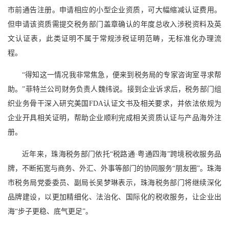
市前通告注册。申请相应的小型企业资质，可大幅缩减认证费用。
但申请该资质需提交税务部门盖章确认的年度总收入涉税资料及英
文认证表，此类证明不属于常规涉税证明范畴，无标准化办理流
程。
“得知这一情况我非常焦急，便来到税务局的专家咨询室寻求帮
助。”菲特兰公司财务负责人魏纬说。接到企业诉求后，税务部门组
织业务骨干深入研究美国FDA认证文书及相关要求，并依法依规为
企业开具相关证明，帮助企业顺利完成相关资质认证与产品海外注
册。
近年来，珠海税务部门依托“税路通·粤通四海”跨境税收服务品
牌，不断拓宽与商务、外汇、外事等部门的协同服务“朋友圈”。珠海
市税务局党委委员、副局长吴梦琳表示，珠海税务部门将继续深化
品牌建设，以更加精细化、法治化、国际化的税收服务，让企业出
海“步子更稳、底气更足”。