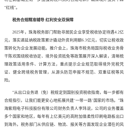
“红线”。
税务合规精准辅导 红利安全双保障
2025年，珠海税务部门帮助非居民企业享受税收协定待遇4.2亿
元，落实递延纳税政策累计撬动外资利用额6.3亿元，切实让税收政
策转化为企业发展动能。推介会上，珠海市税务局国际税收业务骨
干陈欢围绕税收协定、境外投资抵免等政策展开深入解读，清晰梳
理政策适用条件、计算方法，重点提示企业规范取得境外完税凭
证、健全跨境税务管理，从源头防范申报不规范、双重征税等风
险。
“从出口业务退（免）税规定到国别投资税收指南，每一步都有
合规指引，让我们能更安心地拓展共建‘一带一路’国家的市场。”珠
海紫翔电子科技股份有限公司财务负责人李玮说，公司的业务覆盖
多个国家和地区，每年有上亿美元的高附加值柔性印刷电路板出口
到海外。税务部门从供应链、物流、报关等方面发现企业潜在的风