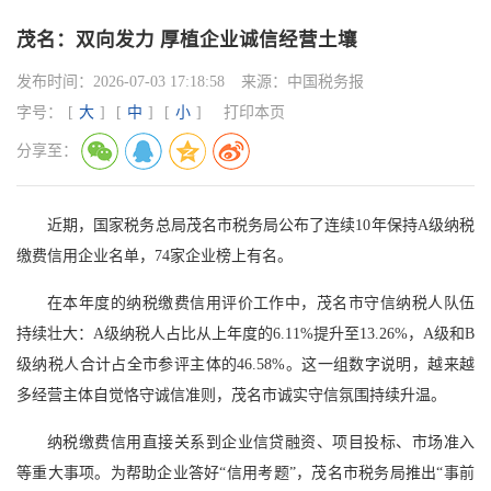
茂名：双向发力 厚植企业诚信经营土壤
发布时间：
2026-07-03 17:18:58
来源：
中国税务报
字号：
[
大
]
[
中
]
[
小
]
打印本页
分享至：
近期，国家税务总局茂名市税务局公布了连续10年保持A级纳税
缴费信用企业名单，74家企业榜上有名。
在本年度的纳税缴费信用评价工作中，茂名市守信纳税人队伍
持续壮大：A级纳税人占比从上年度的6.11%提升至13.26%，A级和B
级纳税人合计占全市参评主体的46.58%。这一组数字说明，越来越
多经营主体自觉恪守诚信准则，茂名市诚实守信氛围持续升温。
纳税缴费信用直接关系到企业信贷融资、项目投标、市场准入
等重大事项。为帮助企业答好“信用考题”，茂名市税务局推出“事前