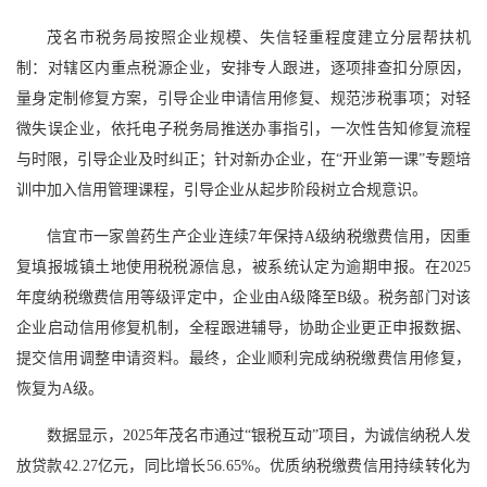
茂名市税务局按照企业规模、失信轻重程度建立分层帮扶机
制：对辖区内重点税源企业，安排专人跟进，逐项排查扣分原因，
量身定制修复方案，引导企业申请信用修复、规范涉税事项；对轻
微失误企业，依托电子税务局推送办事指引，一次性告知修复流程
与时限，引导企业及时纠正；针对新办企业，在“开业第一课”专题培
训中加入信用管理课程，引导企业从起步阶段树立合规意识。
信宜市一家兽药生产企业连续7年保持A级纳税缴费信用，因重
复填报城镇土地使用税税源信息，被系统认定为逾期申报。在2025
年度纳税缴费信用等级评定中，企业由A级降至B级。税务部门对该
企业启动信用修复机制，全程跟进辅导，协助企业更正申报数据、
提交信用调整申请资料。最终，企业顺利完成纳税缴费信用修复，
恢复为A级。
数据显示，2025年茂名市通过“银税互动”项目，为诚信纳税人发
放贷款42.27亿元，同比增长56.65%。优质纳税缴费信用持续转化为