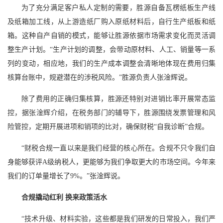
为了充分满足客户私人定制的需要，胜源自备瓦楞纸板生产线
及纸箱加工线，从上游造纸厂购入原纸材料后，自行生产纸板和纸
箱。这种自产自销的模式，能够让胜源依据市场需求变化而灵活调
整生产计划。“生产计划的调整，会带动原材料、人工、销量等一系
列的变动，相应地，我们的生产成本调整会清晰地体现在费用归集
核算台账中，规避潜在的涉税风险。”胜源负责人张淦辉说。
除了费用的正确归集核算，胜源还特别对进销比率开展常态监
控，据张淦辉介绍，在税务部门的辅导下，胜源围绕发票管理和风
险管控，定期开展进项和销项的比对，确保财税“自我诊断”合规。
“财税合规一直以来是我们经营的核心所在。合规不只令我们自
身能够获评A级纳税人，更能够为我们争取更大的市场空间。今年来
我们的订单量增长了9%。”张淦辉说。
合规撬动红利 换来政策活水
“技术升级、材料实验，这些都是我们研发的日常投入，我们严