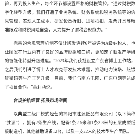
验，再到投入生产，每个环节都设置严格的财税管控。“通过财税数
字化转型升级，我们打通了业务系统、财务系统和税务系统等的信
息管理，实现人工成本、研发设备折旧、进项抵扣、发票开具等精
准跟踪和财税风险自查，大力提升了财税合规能力。”
完善的合规管理机制不仅让顺发连续6年被评为A级纳税人，也
让顺发在行业内有了良好的品牌形象和口碑，更加速了顺发产学研
的智能化转型升级进度。“2023年我们获批设立广东省博士工作站，
之后我们引进了博士人才攻克研发技术难题，推动电力铁塔、热镀
锌街码等生产工艺升级。目前，我们与南方电网、广东电网等达成
了项目合作。”黄莉莉说。
合规护航经营 拓展市场空间
以典型二级厂模式经营的揭阳市胜源纸品有限公司（以下简称
“胜源”），拥有2条生产线，配备1条2.5米和1条2.8米的五层成型纸
板制造机，其他辅助设备12台，以及一支22人的技术型生产团队。