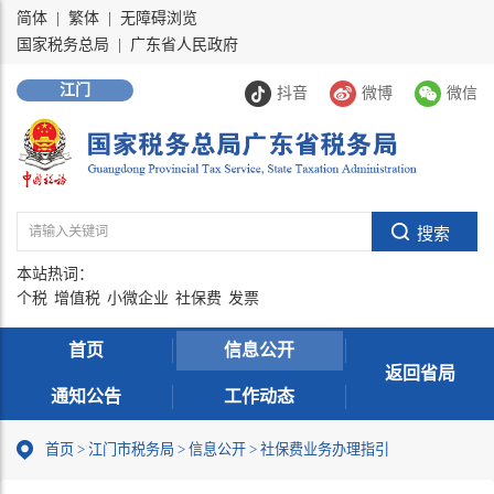
简体
|
繁体
|
无障碍浏览
国家税务总局
|
广东省人民政府
江门
抖音
微博
微信
本站热词：
个税
增值税
小微企业
社保费
发票
首页
信息公开
返回省局
通知公告
工作动态
首页
>
江门市税务局
>
信息公开
>
社保费业务办理指引