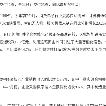
付12艘，全年预计交付23艘，同比增加70%以上。”
抢眼”。今年前7个月，消费电子行业复苏拉动明显，计算机通信
制造加快发展，智能无人机、服务机器人制造同比分别增长23.2%和
，HJT电池组件全套智能化产线正在高速运转，大批智能设备
抵退税款1.87亿元，利用这笔资金公司引进了大量智能化设备。
亿元，同比增长14.7%。我们将继续打造12GW高效异质结太阳
数字经济核心产业销售收入同比增长8.9%，其中与数实融合相
发展，1—7月份，企业采购数字技术金额同比增长9.6%，其中
间，智慧“工业风”扑面而来，技术员轻点智能化调度控制器的