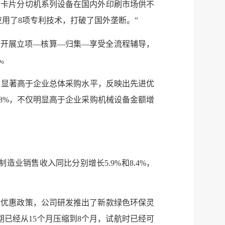
动卡片分切机系列设备在国内外印刷市场供不
用了8项专利技术，打破了国外垄断。”
，开展立项—核算—归集—享受全流程辅导，
%。
服务网
政务
%，显著高于企业总体采购水平，反映出先进优
.8%，不仅明显高于企业采购机械设备金额增
公示
执法
税务局
电子
微信
业销售收入同比分别增长5.9%和8.4%，
微博
新浪
传递
政声
收优惠政策，公司研发推出了新款绿色环保灵
已经从15个月压缩到8个月，试航时已经可