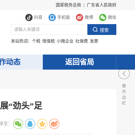
国家税务总局
|
广东省人民政府
抖音
手机版
微博
微信
本站热词：
个税
增值税
小微企业
社保费
发票
作动态
返回省局
展
开
边
栏
展“劲头”足
享至：