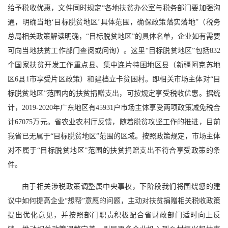
给予税收优惠，文件同时规定“各地扶贫办公室与税务部门要加强沟
通，明确当地‘目标脱贫地区’具体范围，确保政策落实落地”（税务
总局相关政策解读明确，“目标脱贫地区”的具体名单，企业如有需要
可向当地扶贫工作部门查阅或问询）。这里“目标脱贫地区”包括832
个国家扶贫开发工作重点县、集中连片特困地区县（新疆阿克苏地
区6县1市享受片区政策）和建档立卡贫困村。即相关市场主体对“目
标脱贫地区”范围内的扶贫捐赠支出，可按规定享受税收优惠。据统
计，2019-2020年广东地区有45931户市场主体享受两项政策减免税合
计67075万元。省农业农村厅反馈，随着脱贫攻坚工作的推进，目前
我省已无属于“目标脱贫地区”范围的区域。按照政策规定，市场主体
对不属于“目标脱贫地区”范围的扶贫捐赠支出不符合享受政策的条
件。
由于相关涉税政策调整属中央事权，下阶段我们将围绕您的建
议中如何提高企业“想帮”意愿的问题，主动对扶贫捐赠相关税收政策
提出优化意见，并按照部门职责积极配合省财政部门适时向上反