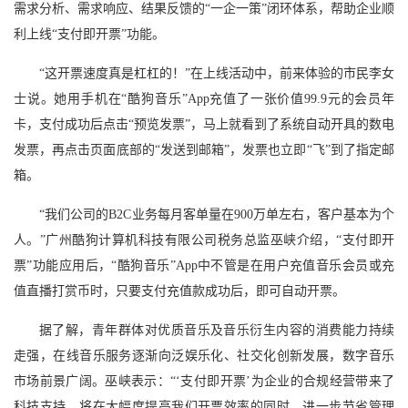
需求分析、需求响应、结果反馈的“一企一策”闭环体系，帮助企业顺
利上线“支付即开票”功能。
“这开票速度真是杠杠的！”在上线活动中，前来体验的市民李女
士说。她用手机在“酷狗音乐”App充值了一张价值99.9元的会员年
卡，支付成功后点击“预览发票”，马上就看到了系统自动开具的数电
发票，再点击页面底部的“发送到邮箱”，发票也立即“飞”到了指定邮
箱。
“我们公司的B2C业务每月客单量在900万单左右，客户基本为个
人。”广州酷狗计算机科技有限公司税务总监巫峡介绍，“支付即开
票”功能应用后，“酷狗音乐”App中不管是在用户充值音乐会员或充
值直播打赏币时，只要支付充值款成功后，即可自动开票。
据了解，青年群体对优质音乐及音乐衍生内容的消费能力持续
走强，在线音乐服务逐渐向泛娱乐化、社交化创新发展，数字音乐
市场前景广阔。巫峡表示：“‘支付即开票’为企业的合规经营带来了
科技支持，将在大幅度提高我们开票效率的同时，进一步节省管理