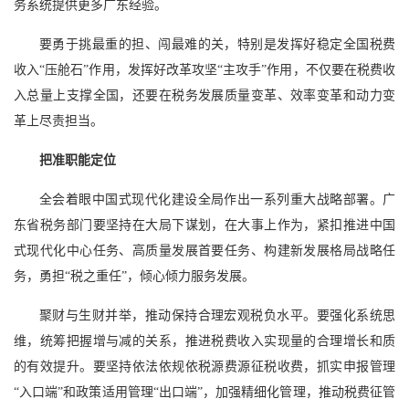
务系统提供更多广东经验。
要勇于挑最重的担、闯最难的关，特别是发挥好稳定全国税费
收入“压舱石”作用，发挥好改革攻坚“主攻手”作用，不仅要在税费收
入总量上支撑全国，还要在税务发展质量变革、效率变革和动力变
革上尽责担当。
把准职能定位
全会着眼中国式现代化建设全局作出一系列重大战略部署。广
东省税务部门要坚持在大局下谋划，在大事上作为，紧扣推进中国
式现代化中心任务、高质量发展首要任务、构建新发展格局战略任
务，勇担“税之重任”，倾心倾力服务发展。
聚财与生财并举，推动保持合理宏观税负水平。要强化系统思
维，统筹把握增与减的关系，推进税费收入实现量的合理增长和质
的有效提升。要坚持依法依规依税源费源征税收费，抓实申报管理
“入口端”和政策适用管理“出口端”，加强精细化管理，推动税费征管