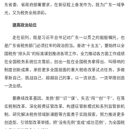
东省委、省政府部署要求，在新征程上奋发作为，既为广东一域争
光，又为税务全局添彩。
提高政治站位
走在前列，既是习近平总书记对广东一以贯之的殷殷嘱托，也
是广东省税务部门必须扛牢的政治担当。奋进“十五五”，要始终以全
国税务“排头兵”的标准谋划推进各项工作，全力推动各方面工作成绩
在全国税务系统位次靠前，创出一批在全国税务拿得出、叫得响的
制度创新成果，承担更多全国层面的重大税收改革试点任务，多做
革新自己、挑战自己、超越自己的事，以一流状态、一流举措创造
一流业绩。
要赓续改革基因，发扬“胆”“识”“谋”，矢志“闯”“创”“干”，在落
实税制改革、深化税费征管改革、构建征管新模式和系列监管新机
制、研究解决税务领域新课题等方面勇于实践探索，努力推进更多
创造型、引领型改革举措，把“没有先例”变成“成功范例”，为全国税