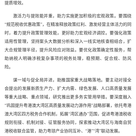
提质增效。
激活力与提效能并重，助力实施更加积极的宏观政策。要围绕
“规范税收优惠政策”，在精准释放政策红利、激发经营主体活力的同
时，着力提升政策管理效能，更好助力宏观经济调控。要强化政策
适用性管理，坚持案头大数据分析和深入一线实地核查相结合，扩
大合规管理半径，提升风险应对效益。要优化政策确定性服务，帮
助纳税人明确涉税复杂事项的税务处理，稳预期、促合规、防风
险。
谋一域与促全局并进，助推国家重大战略落地。要主动对接全
会提出的发展新质生产力、扩大内需、绿色发展、人口高质量发展
等重大战略、重点领域，研究推出更多务实管用举措。要深度融入
“巩固提升粤港澳大湾区高质量发展动力源作用”战略部署，依托粤港
澳大湾区四方税务合作机制，拓展“湾区通办”范围，促进粤港澳税收
规则衔接、机制对接、征管服务协同，探索推动大湾区与海南自贸
港税收联合监管，助力粤琼产业协同互补、“港”“湾”联动发展。