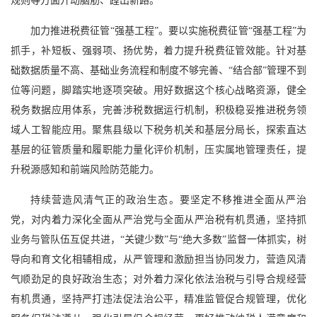
规则等方面开动脑筋、蹚出新路。
加力推进税费征管“强基工程”。要以实施税费征管“强基工程”为
抓手，补短板、强弱项、扬优势，着力提升税费征管效能。针对基
础数据质量不高、基础业务流程和制度不够完善、“结合部”管理不到
位等问题，脚踏实地逐项突破。用好数据这个核心战略资源，健全
税务数据应用体系，完善涉税数据运行机制，积极稳妥推进税务领
域人工智能应用。聚焦县级以下税务机关和基层分局长，探索直达
基层的征管质量和履职能力量化评价机制，压实属地管理责任，提
升税源感知和前端风险防范能力。
持续营造风清气正的政治生态。要坚定不移推进全面从严治
党，对内着力深化全面从严治党与全面从严治税有机贯通，坚持抓
业务与管队伍互促共进，“关键少数”与“绝大多数”监督一体抓实，树
导向和育文化相辅相成，从严管理和激励担当协同发力，营造风清
气顺劲足的良好政治生态；对外着力深化依法治税与引导合规经营
有机贯通，坚持严打违法促法治公平，精准监管促合规管理，优化