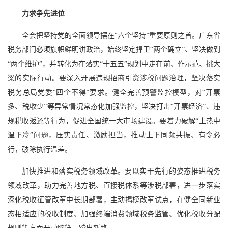
力求争先进位
全会把坚持党的全面领导摆在“六个坚持”重要原则之首。广东省
税务部门必须旗帜鲜明讲政治，始终坚定捍卫“两个确立”、坚决做到
“两个维护”，并转化为在落实“十五五”规划中走在前、作示范、挑大
梁的实际行动。要深入开展违规招商引资涉税问题治理，坚决落实
税务总局党委“四个不得”要求。健全完善预警监控模型，对“开票
多、税收少”等异常情况常态化加强监控，坚决打击“开票经济”、违
规税收返还等行为，促进全国统一大市场建设。要着力破解“上热中
温下冷”问题，压实责任、激励担当，推动上下同频共振、有令必
行，破除执行温差。
加快推进和落实税务领域改革。要以实干先行的姿态推进税务
领域改革，助力完善地方税、直接税体系等涉税部署，进一步落实
深化税收征管改革中长期部署，主动揭榜改革试点，在健全同新业
态相适应的税收制度、加强终端消费领域税务监管、优化税收分配