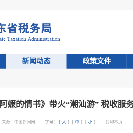
新闻动态
政策文件
阿嬷的情书》带火“潮汕游” 税收服
来源：
中国新闻网
字号：
[
大
]
[
中
]
[
小
]
打印本页