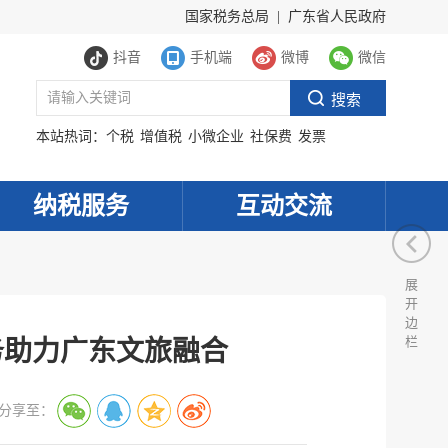
国家税务总局
|
广东省人民政府
抖音
手机端
微博
微信
本站热词：
个税
增值税
小微企业
社保费
发票
纳税服务
互动交流
展
开
边
栏
务助力广东文旅融合
分享至：