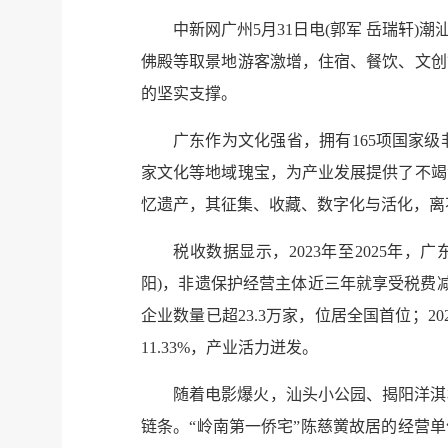
中新网广州5月31日电(郭军 岳瑞轩
佛殿等取景地游客激增，住宿、餐饮、文创
的坚实支撑。
广东作为文化强省，拥有165项国家级
家文化等地域瑰宝，为产业发展提供了不竭
忆遗产，其征集、收藏、数字化与活化，离
税收数据显示，2023年至2025年
阳)，非遗保护经营主体近三年就享受税费
企业数量已超23.3万家，位居全国首位；
11.33%，产业活力迸发。
随着电影爆火，汕头小公园、揭阳洋淇
链条。“岭南第一侨宅”陈慈黉故居的经营