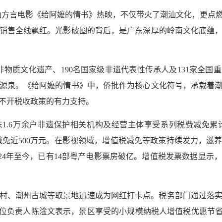
)潮汕方言电影《给阿嬷的情书》热映，不仅带火了潮汕文化，更
销售全线飘红。光影破圈的背后，是广东深厚的岭南文化底蕴
非物质文化遗产、190名国家级非遗代表性传承人及131家全
源泉。《给阿嬷的情书》中，侨批作为核心文化符号，承载着
不开税收政策的有力支持。
，广东1.6万余户非遗保护相关机构及经营主体享受系列税费减免累
减免近500万元。在影视领域，增值税减免等政策持续发力，滋
2024年至今，已有14部粤产电影票房破亿。增值税发票数据显
村、潮州古城等取景地迅速成为网红打卡点。税务部门通过落实政
单位负责人陈淦文表示，景区享受的小规模纳税人增值税优惠节省