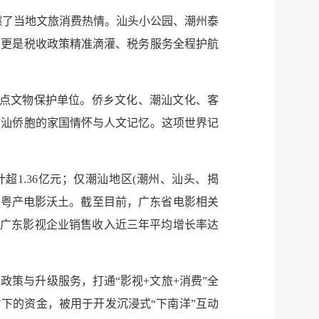
点燃了当地文旅消费热情。汕头小公园、潮州泰
，更是税收政策精准滴灌、税务服务全程护航
国重点文物保护单位。侨乡文化、潮汕文化、客
潮汕侨胞的家国情怀与人文记忆。这项世界记
计超1.36亿元；仅潮汕地区(潮州、汕头、揭
服务网
政务
养粤产电影沃土。截至目前，广东省电影相关
示，广东影视企业销售收入近三年平均增长率达
公示
执法
税务局
电子
策与升级服务，打通“影视+文旅+消费”全
下的资金，被用于开发沉浸式“下南洋”互动
微信