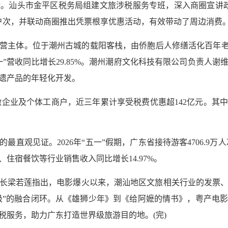
。汕头市金平区税务局组建文旅涉税服务专班，深入商圈宣讲政
户次，并联动商圈推出凭票根享优惠活动，有效带动了周边消费
营主体。位于潮州古城的载阳客栈，由侨胞后人修缮活化百年老
一”营收同比增长29.85%。潮州潮府文化科技有限公司负责人谢
遗产品的年轻化开发。
小微企业及个体工商户，近三年累计享受税费优惠超142亿元。
直观见证。2026年“五一”假期，广东省接待游客4706.9万人
住宿餐饮等行业销售收入同比增长14.97%。
长梁若莲指出，电影爆火以来，潮汕地区文旅相关行业的发票
升级”的融合闭环。从《雄狮少年》到《给阿嬷的情书》，粤产电
税服务，助力广东打造世界级旅游目的地。(完)