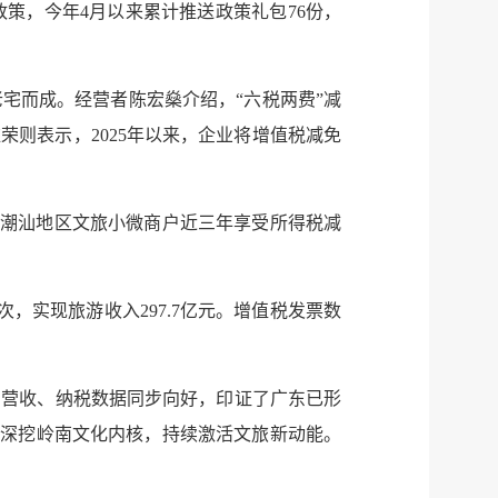
策，今年4月以来累计推送政策礼包76份，
微博
。
传递
政声
宅而成。经营者陈宏燊介绍，“六税两费”减
维荣则表示，2025年以来，企业将增值税减免
建议
网站
其中潮汕地区文旅小微商户近三年享受所得税减
次，实现旅游收入297.7亿元。增值税发票数
、营收、纳税数据同步向好，印证了广东已形
影深挖岭南文化内核，持续激活文旅新动能。