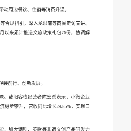
税务局
电子
带动周边餐饮、住宿等消费升温。
微信
项等合规指引，深入龙眼南等商圈走访宣讲、
月以来累计推送文旅政策礼包76份，协调解
微博
传递
政声
建议
网站
轻装前行、创新发展。
味。载阳客栈经营者陈宏燊表示，小微企业
流稳步攀升，营收同比增长29.85%，实现口
动能，加大潮剧、英歌等非遗文创产品研发力