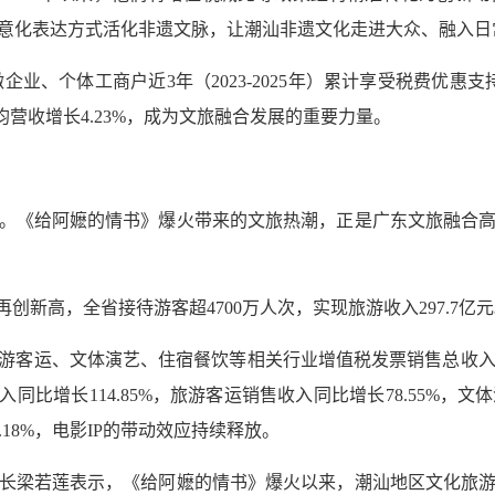
意化表达方式活化非遗文脉，让潮汕非遗文化走进大众、融入日
微企业、个体工商户近3年（2023-2025年）累计享受税费优惠
均营收增长4.23%，成为文旅融合发展的重要力量。
。《给阿嬷的情书》爆火带来的文旅热潮，正是广东文旅融合
再创新高，全省接待游客超4700万人次，实现旅游收入297.7亿
游客运、文体演艺、住宿餐饮等相关行业增值税发票销售总收入同比
同比增长114.85%，旅游客运销售收入同比增长78.55%，文体
.18%，电影IP的带动效应持续释放。
长梁若莲表示，《给阿嬷的情书》爆火以来，潮汕地区文化旅