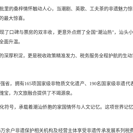
批里的桑梓情怀触动人心，当潮剧、英歌、工夫茶的非遗魅力惊艳
影的最大惊喜。
现了口碑与票房的双丰收，更意外点燃了全国“潮汕热”，汕头
全面升温。
的深厚积淀，更是税收政策精准发力、税务服务全程护航的生动
省，拥有165项国家级非物质文化遗产、190名国家级非遗代
瑰宝，为文旅融合提供了不竭源泉。
化符号，承载着潮汕侨胞的家国情怀与人文记忆。这项世界记
东1.6万余户非遗保护相关机构及经营主体享受非遗传承发展系列税