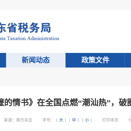
新闻动态
政策文件
嬷的情书》在全国点燃“潮汕热”，破
来源：
南方杂志
字号：
[
大
]
[
中
]
[
小
]
打印本页