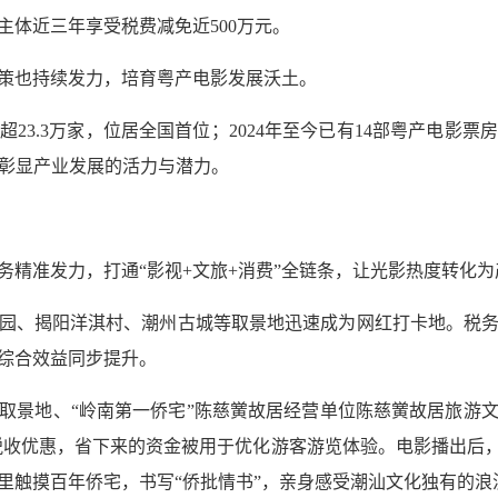
主体近三年享受税费减免近500万元。
策也持续发力，培育粤产电影发展沃土。
23.3万家，位居全国首位；2024年至今已有14部粤产电影
充分彰显产业发展的活力与潜力。
务精准发力，打通“影视+文旅+消费”全链条，让光影热度转化
园、揭阳洋淇村、潮州古城等取景地迅速成为网红打卡地。税
综合效益同步提升。
取景地、“岭南第一侨宅”陈慈黉故居经营单位陈慈黉故居旅游
税收优惠，省下来的资金被用于优化游客游览体验。电影播出后，
里触摸百年侨宅，书写“侨批情书”，亲身感受潮汕文化独有的浪