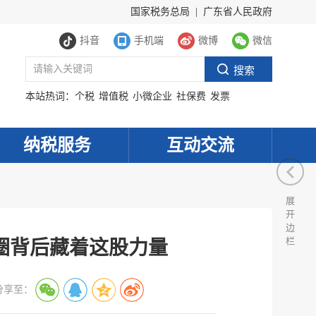
国家税务总局
|
广东省人民政府
抖音
手机端
微博
微信
本站热词：
个税
增值税
小微企业
社保费
发票
纳税服务
互动交流
展
开
边
栏
圈背后藏着这股力量
分享至：