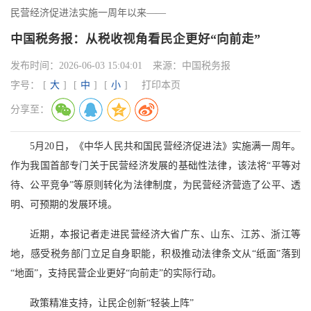
民营经济促进法实施一周年以来——
中国税务报：从税收视角看民企更好“向前走”
发布时间：
2026-06-03 15:04:01
来源：
中国税务报
字号：
[
大
]
[
中
]
[
小
]
打印本页
分享至：
5月20日，《中华人民共和国民营经济促进法》实施满一周年。
作为我国首部专门关于民营经济发展的基础性法律，该法将“平等对
待、公平竞争”等原则转化为法律制度，为民营经济营造了公平、透
明、可预期的发展环境。
近期，本报记者走进民营经济大省广东、山东、江苏、浙江等
地，感受税务部门立足自身职能，积极推动法律条文从“纸面”落到
“地面”，支持民营企业更好“向前走”的实际行动。
政策精准支持，让民企创新“轻装上阵”