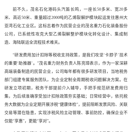
前不久，茂名石化港码头汽笛长鸣，一座长50多米、宽20多
米、高近50米、重量超过2000吨的乙烯裂解炉模块起运发往惠州大
亚湾石化工业区。这标志着作为民营企业的茂名重力石化装备股份
公司，已系统性攻克大型乙烯裂解整炉模块化转化设计、集成制
造、海陆联运全流程技术难关。
“研发费用加计扣除等税收支持政策，是我们攻坚‘卡脖子’技术
的重要‘助推器’。”茂名重力财务负责人陈亮璋表示，作为一家深耕
高端装备制造的民营企业，公司每年都有很多研发项目，当地税务
部门组建专属服务团队，为企业定制全周期税收问题解决方案。在
研发立项初期，税务干部提前介入辅导，手把手规范研发费用归
集，为后续准确享受加计扣除政策夯实基础；日常经营中，依托税
务大数据为企业定期开展涉税“健康体检”，提前阻断发票风险、关联
交易等潜在隐患，实现涉税风险主动管理、事前防控，确保企业不
仅能“享惠”，更能“享对”。