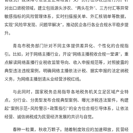
对出口退税领域，建立包括源头涉农、“两头在外”、三方付汇等异常
敏感指标的风险管理体系，实时扫描报关单、外汇核销单等数据，
实现“风险早发现、问题早解决”，推动民企各行各业合规水平稳步提
升。
青岛市税务部门针对不同主体提供差异化、个性化的合规指
引。比如，对于网络主播行业，开设“网络主播税收合规一堂课”，重
点解读网络直播行业税收监管导向、收入申报规范等，对照披露的
典型违法违规案例，明确网络主播依法计税、据实申报的法定纳税
义务，为网络主播划清从业经营涉税红线。
与此同时，国家税务总局指导各地税务机关立足区域产业特
点，分行业、分类型发布合规典型案例、曝光涉税违法案件，构建
起“案例示范+风险警示+政策指引”的全方位合规引导体系，让依法
经营、诚信纳税成为民营经济发展的共识与自觉。
春种一粒粟，秋收万颗子。随着制度效应的加速释放，民营经