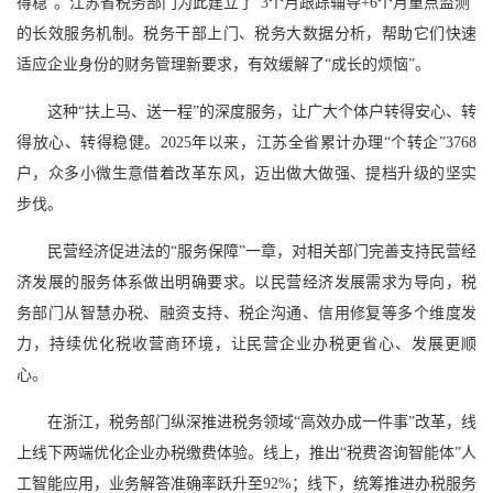
得稳”。江苏省税务部门为此建立了“3个月跟踪辅导+6个月重点监测”
的长效服务机制。税务干部上门、税务大数据分析，帮助它们快速
适应企业身份的财务管理新要求，有效缓解了“成长的烦恼”。
这种“扶上马、送一程”的深度服务，让广大个体户转得安心、转
得放心、转得稳健。2025年以来，江苏全省累计办理“个转企”3768
户，众多小微生意借着改革东风，迈出做大做强、提档升级的坚实
步伐。
民营经济促进法的“服务保障”一章，对相关部门完善支持民营经
济发展的服务体系做出明确要求。以民营经济发展需求为导向，税
务部门从智慧办税、融资支持、税企沟通、信用修复等多个维度发
力，持续优化税收营商环境，让民营企业办税更省心、发展更顺
心。
在浙江，税务部门纵深推进税务领域“高效办成一件事”改革，线
上线下两端优化企业办税缴费体验。线上，推出“税费咨询智能体”人
工智能应用，业务解答准确率跃升至92%；线下，统筹推进办税服务