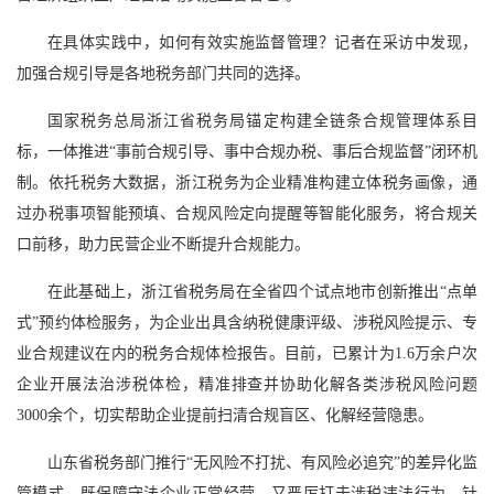
在具体实践中，如何有效实施监督管理？记者在采访中发现，
加强合规引导是各地税务部门共同的选择。
国家税务总局浙江省税务局锚定构建全链条合规管理体系目
标，一体推进“事前合规引导、事中合规办税、事后合规监督”闭环机
制。依托税务大数据，浙江税务为企业精准构建立体税务画像，通
过办税事项智能预填、合规风险定向提醒等智能化服务，将合规关
口前移，助力民营企业不断提升合规能力。
在此基础上，浙江省税务局在全省四个试点地市创新推出“点单
式”预约体检服务，为企业出具含纳税健康评级、涉税风险提示、专
业合规建议在内的税务合规体检报告。目前，已累计为1.6万余户次
企业开展法治涉税体检，精准排查并协助化解各类涉税风险问题
3000余个，切实帮助企业提前扫清合规盲区、化解经营隐患。
山东省税务部门推行“无风险不打扰、有风险必追究”的差异化监
管模式，既保障守法企业正常经营，又严厉打击涉税违法行为。针