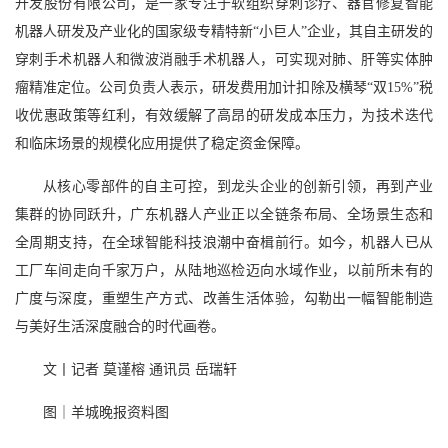
开发股份有限公司，是一家专注于软组织穿刺诊疗、器官修复智能
机器人研发及产业化的国家级专精特新“小巨人”企业，其自主研发的
穿刺手术机器人和微波消融手术机器人，可实现对肺、肝等实体肿
瘤精准定位。公司负责人表示，研发费用加计扣除及横琴“双15%”税
收优惠政策等红利，有效缓解了高昂的研发成本压力，为技术迭代
和临床场景的规模化应用提供了稳定资金保障。
从核心零部件的自主可控，到龙头企业的创新引领，再到产业
集群的协同跃升，广东机器人产业正以全链条布局、全场景生态和
全周期支持，在全球智能科技浪潮中奋楫前行。如今，机器人已从
工厂车间走向千家万户，从陆地巡检迈向水域作业，以前所未有的
广度与深度，重塑生产方式、改善生活体验，勾勒出一幅智能制造
与美好生活深度融合的时代画卷。
文丨记者 莫谨榕 通讯员 岳瑞轩
图｜羊城晚报资料图