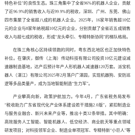
特色补位”的良性生态。珠三角集中了全省96%的机器人企业，贡献
了近96.9%的销售收入与近99.9%的税收，深圳、广州、东莞、佛山
四市集聚了全省超八成的机器人企业。2025年，16家年销售超10亿
元的企业与8家年纳税超10亿元的企业，分别贡献了全省近五成销售
收入与超七成的税收，形成“龙头牵引、专精特新协同”的梯队格局。
在珠三角核心区持续领跑的同时，粤东西北地区也正加快特色
补位。在肇庆，御传（上海）传动科技有限公司投资10亿元建设减
速器制造基地，达产后预计年产人形机器人减速器120万套。派宝机
器人（湛江）有限公司2025年2月落户广湛园，实现机器狗、安防巡
逻等多品类量产，成为当地智能制造“生力军”。
产业攀高向新，政策护航加力。今年4月，广东省税务局发布
“税收助力广东省现代化产业体系建设若干措施2.0版”，紧扣制造业
与服务业融合、新兴未来产业等，推出十类32条举措。其中明确：
高效服务人工智能、智能机器人、低空经济、商业航天等重点领域
研发项目；对科技领军企业、制造业单项冠军、专精特新“小巨人”等