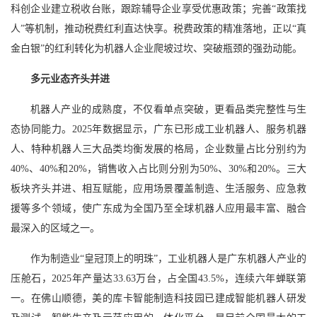
科创企业建立税收台账，跟踪辅导企业享受优惠政策；完善“政策找
人”等机制，推动税费红利直达快享。税费政策的精准落地，正以“真
金白银”的红利转化为机器人企业爬坡过坎、突破瓶颈的强劲动能。
多元业态齐头并进
机器人产业的成熟度，不仅看单点突破，更看品类完整性与生
态协同能力。2025年数据显示，广东已形成工业机器人、服务机器
人、特种机器人三大品类均衡发展的格局，企业数量占比分别约为
40%、40%和20%，销售收入占比则分别为50%、30%和20%。三大
板块齐头并进、相互赋能，应用场景覆盖制造、生活服务、应急救
援等多个领域，使广东成为全国乃至全球机器人应用最丰富、融合
最深入的区域之一。
作为制造业“皇冠顶上的明珠”，工业机器人是广东机器人产业的
压舱石，2025年产量达33.63万台，占全国43.5%，连续六年蝉联第
一。在佛山顺德，美的库卡智能制造科技园已建成智能机器人研发