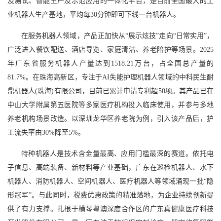
及测试、智能生产及示范应用的一体化平台，是目前全国最大的工
业机器人生产基地，平均每30分钟即可下线一台机器人。
在服务机器人领域，产品正加快从“展示炫技”走向“日常实用”，
广泛进入餐饮配送、酒店导览、家庭清洁、养老陪护等场景。2025
年广东省服务机器人产量达到1518.21万台，占全国总产量的
81.7%。在珠海高新区，专注于AI失能护理机器人领域的中科民生耐
鼎机器人(珠海)有限公司，目前已累计申请专利超50项。其产品已在
中山大学附属第五医院等多家医疗机构投入临床使用，并参与多地
养老机构场景改造。以深圳龙华区养老院为例，引入该产品后，护
工流失率由30%降至5%。
特种机器人是技术含金量最高、应用门槛最深的赛道。依托电
子信息、高端装备、新材料等产业基础，广东在巡检机器人、水下
机器人、消防机器人、空间机器人、医疗机器人等领域涌现一批“隐
形冠军”。与此同时，税费优惠政策的精准落地，为企业持续创新提
供了有力支撑。扎根于横琴粤澳深度合作区的广东真健康医疗科技