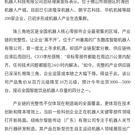
机器人科技有限公司总经理黄金烁表示。位于佛山市顺德区的海创·
机器人产城，目前已引进隆深机器人、朗宇芯科技、华机机械等超
200家企业，已初步形成机器人产业生态集群。
珠三角地区是全国机器人核心零部件企业最密集的区域，产业
链的完整性，让企业“离不开”。位于广州番禺的广东酷库智能机器人
有限公司，曾一度北上寻求机遇，却因产业链配套分散、供应链响
应滞后而回归，CEO李彤感慨：“非标零部件都能在周边25公里内配
齐，任何技术问题都能在24小时内解决。”如今，完整的产业供应链
已深深扎根珠三角，企业运营成本随之大幅下降。得益于此，该公
司产品售价从百万元级降至10万元级，预计今年出货3000—5000
台，接近全国智能饮品机器人存量的四分之一。
产业链的完整性不仅体现在制造端的全面覆盖，更体现在技术
创新和降本增效上，当前一些科创企业正在机器人关键零部件领域
打开新局面。纽格尔智能传动（广东）有限公司专注于机器人关节
执行器研发制造，其产品在新型仿生自主运动机器人领域展现出广