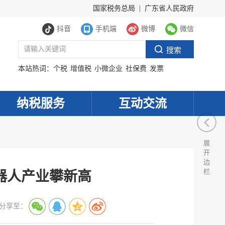
国家税务总局
|
广东省人民政府
抖音
手机端
微博
微信
本站热词：
个税
增值税
小微企业
社保费
发票
纳税服务
互动交流
展
开
边
栏
器人产业攀新高
分享至：