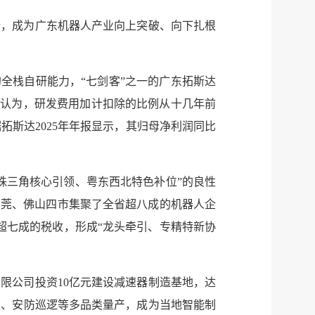
势，成为广东机器人产业向上突破、向下扎根
的全栈自研能力，“七剑客”之一的广东拓斯达
礼认为，研发费用加计扣除的比例从十几年前
拓斯达2025年年报显示，其归母净利润同比
珠三角核心引领、粤东西北特色补位”的良性
、东莞、佛山四市集聚了全省超八成的机器人企
与超七成的税收，形成“龙头牵引、专精特新协
服务网
政务
公示
执法
限公司投资10亿元建设减速器制造基地，达
器狗、安防巡逻等多品类量产，成为当地智能制