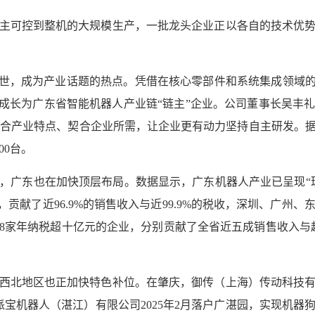
主可控到整机的大规模生产，一批龙头企业正以各自的技术优
空出世，成为产业话题的热点。凭借在核心零部件和系统集成领域
已成长为广东省智能机器人产业链“链主”企业。公司董事长吴丰
施切合产业特点、契合企业所需，让企业更有动力坚持自主研发。据
00台。
，广东也在加快顶层布局。数据显示，广东机器人产业已呈现“
，贡献了近96.9%的销售收入与近99.9%的税收，深圳、广州
业与8家年纳税超十亿元的企业，分别贡献了全省近五成销售收入
西北地区也正加快特色补位。在肇庆，御传（上海）传动科技有
派宝机器人（湛江）有限公司2025年2月落户广湛园，实现机