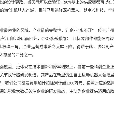
做出的设计更改，当天就可以做验证，90%以上的供应链都可以在
的海创·机器人产城，目前已引进隆深机器人、朗宇芯科技、华机
业最密集的区域，产业链的完整性，让企业“离不开”。位于广
应链响应滞后而回归，CEO李彤感慨：“非标零部件都能在周边2
扎根珠三角，企业运营成本随之大幅下降。得益于此，该公司产
机器人存量的四分之一。
面覆盖，更体现在技术创新和降本增效上，当前一些科创企业
关节执行器研发制造，其产品在新型仿生自主运动机器人领域
年，我们公司研发费用加计扣除累计超1300万元，按照对应的适
通过税收大数据关注企业的研发动态，主动为企业提供适用的