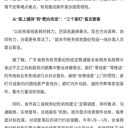
情干扰等堵点难点，有效推动案件查办提质增效。
从“面上铺排”到“靶向攻坚”：“三个紧盯”直击要害
“以前核查线索耗时耗力，还容易漏掉重点。现在方向清晰、协
同有力，办案更有章法了。”韶关市税务局党委纪检组一线办案人员
窦云智说。
据了解，广东省税务局党委纪检组定期通报全省税务系统群众
身边不正之风和腐败问题集中整治进展情况，紧盯“零线索”“零移送”
的市局和业务条线进行点对点督办，破除“坐等线索”上门的惯性；紧
盯可成案的问题线索严查快办；紧盯内外勾结、通同作弊等类型案
件，集中力量深挖突破。
同时，省市县三级税务纪检机构建立“定期调度、序时推进、沟
通联络、实地督导、总结报告”机制，按月盘点线索案件台账、每季
度对标找差，对进度落后的进行约谈提醒。今年1月—5月，全省税