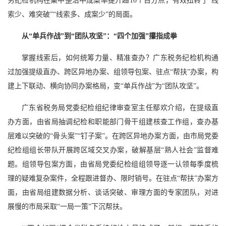
务纪检机构在集中整治中成案率提升超10个百分点，有效扭转了“线
索少、难突破”“线索多、成案少”的局面。
从“单兵作战”到“团队攻坚”：“四个加强”攥指成拳
掌握线索后，如何统筹力量、精准查办？广东税务纪检机构通
过加强提级直办、跨区异地办案、组领导包案、驻点“帮扶”办案，构
建上下联动、横向协同办案格局，变“单兵作战”为“团队攻坚”。
广东省税务局党委纪检组纪律审查室主任鄢欢介绍，在提级直
办方面，由省局抽调纪检和职能部门骨干组建核查工作组，查办基
层难以突破的“骨头案”“钉子案”。在跨区异地办案方面，由市局党委
纪检组组长带队开展跨区域交叉办案，破解基层“熟人社会”监督难
题。组领导包案方面，由省局党委纪检组组领导逐一认领每季度梳
理的疑难复杂案件，全程跟进督办、限时销号。在驻点“帮扶”办案方
面，由省局组建数据分析、谈话突破、审理方面的专家团队，对进
展慢的市局采取“一局一策”下沉帮扶。