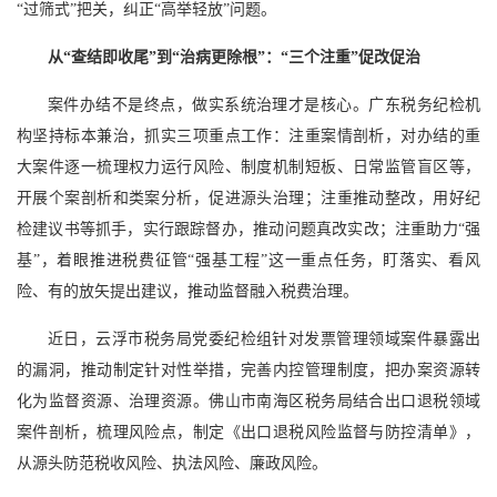
“过筛式”把关，纠正“高举轻放”问题。
从“查结即收尾”到“治病更除根”：“三个注重”促改促治
案件办结不是终点，做实系统治理才是核心。广东税务纪检机
构坚持标本兼治，抓实三项重点工作：注重案情剖析，对办结的重
大案件逐一梳理权力运行风险、制度机制短板、日常监管盲区等，
开展个案剖析和类案分析，促进源头治理；注重推动整改，用好纪
检建议书等抓手，实行跟踪督办，推动问题真改实改；注重助力“强
基”，着眼推进税费征管“强基工程”这一重点任务，盯落实、看风
险、有的放矢提出建议，推动监督融入税费治理。
近日，云浮市税务局党委纪检组针对发票管理领域案件暴露出
的漏洞，推动制定针对性举措，完善内控管理制度，把办案资源转
化为监督资源、治理资源。佛山市南海区税务局结合出口退税领域
案件剖析，梳理风险点，制定《出口退税风险监督与防控清单》，
从源头防范税收风险、执法风险、廉政风险。