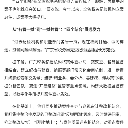
“‘四个加强’把全省税务系统纪检力量拧成了一股绳，再棘手的
案子也能找准突破口。”鄢欢说。今年以来，全省税务纪检机构立案
24件，成案率大幅提升。
从“各管一摊”到“一摊共管”：“四个结合”贯通发力
“过去纪检机构和职能部门各管一摊，现在横向打通、纵向穿
透，监督网越织越密。”广东省税务局党委纪检组副组长方苑说。
据了解，广东税务纪检机构将案件查办与一案双查、智慧监督
相结合，建立纪检与稽查、纳服等部门常态化会商机制，进一步提
升问题线索移交质量；组建“精业务、会分析、善建模、懂办案”的数
据分析团队，聚焦“开票经济”监管等重点领域，构建大数据监督模
型，以数字化手段提升案件查办质效。
在此基础上，他们同步推动案件查办与巡视审计整改相结合，
紧盯集中整治中发现的已整改问题“反弹回潮”现象，及时跟进问责，
推动整改从“纸上”落到“地上”；与案件质量评查相结合，对重点案件