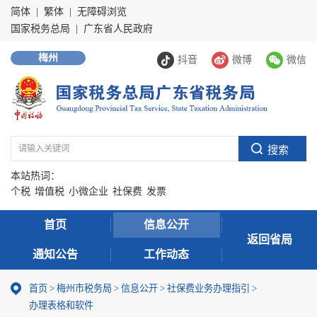
简体
|
繁体
|
无障碍浏览
国家税务总局
|
广东省人民政府
梅州
抖音
微博
微信
本站热词：
个税
增值税
小微企业
社保费
发票
首页
信息公开
返回省局
通知公告
工作动态
首页
>
梅州市税务局
>
信息公开
>
社保费业务办理指引
>
办理表格和软件