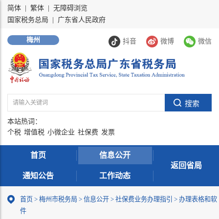
简体
|
繁体
|
无障碍浏览
国家税务总局
|
广东省人民政府
梅州
抖音
微博
微信
本站热词：
个税
增值税
小微企业
社保费
发票
首页
信息公开
返回省局
通知公告
工作动态
首页
>
梅州市税务局
>
信息公开
>
社保费业务办理指引
>
办理表格和软
件