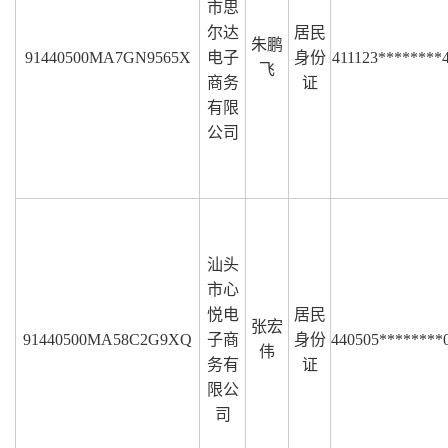
市思
尔达
居民
朱鹏
91440500MA7GN9565X
电子
身份
411123********
飞
商务
证
有限
公司
汕头
市心
悦电
居民
张宏
91440500MA58C2G9XQ
子商
身份
440505********
伟
务有
证
限公
司