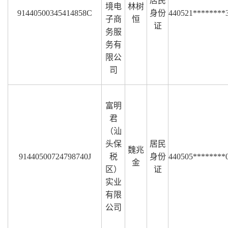
居民
境电
林树
91440500345414858C
身份
440521********
子商
恒
证
务服
务有
限公
司
富明
君
（汕
头保
居民
魏兆
91440500724798740J
税
身份
440505********
金
区）
证
实业
有限
公司