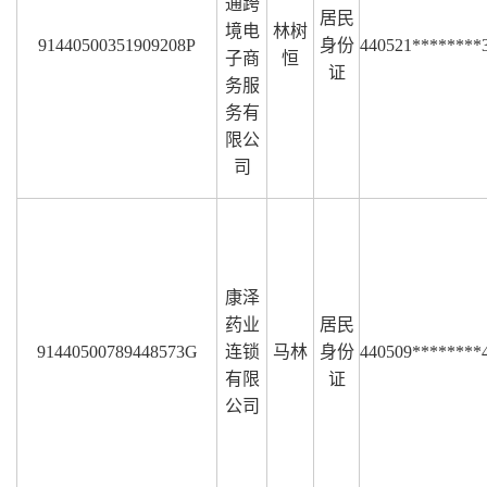
通跨
居民
境电
林树
91440500351909208P
身份
440521********
子商
恒
证
务服
务有
限公
司
康泽
药业
居民
91440500789448573G
连锁
马林
身份
440509********
有限
证
公司