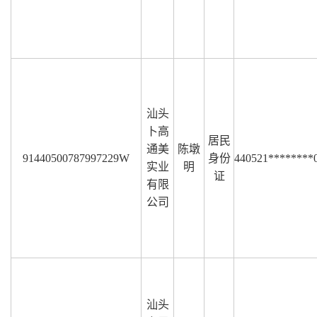
汕头
卜高
居民
通美
陈墩
91440500787997229W
身份
440521********
实业
明
证
有限
公司
汕头