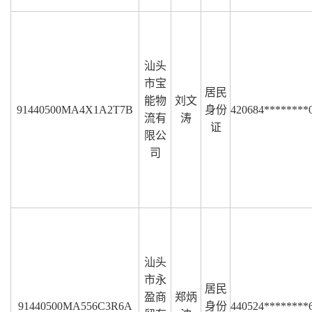
汕头
市宝
居民
能物
刘文
91440500MA4X1A2T7B
身份
420684********
流有
涛
证
限公
司
汕头
市永
居民
盈商
郑炳
91440500MA556C3R6A
身份
440524********