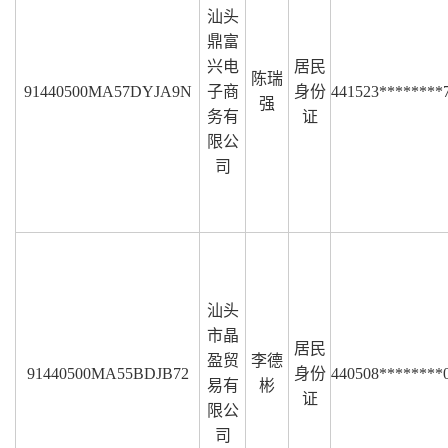
汕头
鼎富
兴电
居民
陈瑞
91440500MA57DYJA9N
子商
身份
441523********
强
务有
证
限公
司
汕头
市晶
居民
盈贸
李德
91440500MA55BDJB72
身份
440508********
易有
彬
证
限公
司