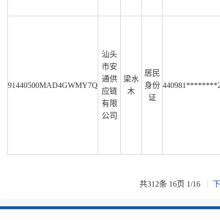
汕头
市安
居民
通供
梁水
91440500MAD4GWMY7Q
身份
440981********
应链
木
证
有限
公司
共
312
条
16
页
1
/
16