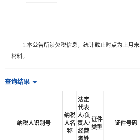
1.本公告所涉欠税信息，统计截止时点为上月
材料。
查询结果
法定
代表
纳税
人/负
证件
纳税人识别号
人名
责人/
证件号码
类型
称
经营
者姓