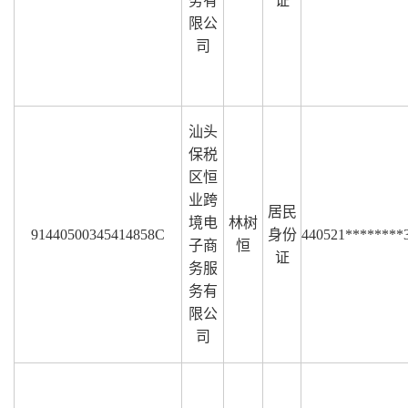
务有
证
限公
司
汕头
保税
区恒
业跨
居民
境电
林树
91440500345414858C
身份
440521********
子商
恒
证
务服
务有
限公
司