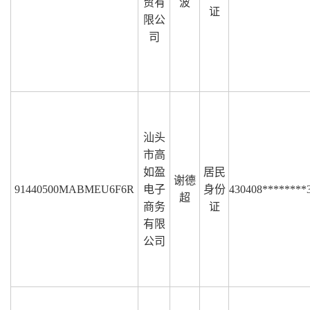
贸有
波
证
限公
司
汕头
市高
如盈
居民
谢德
91440500MABMEU6F6R
电子
身份
430408********
超
商务
证
有限
公司