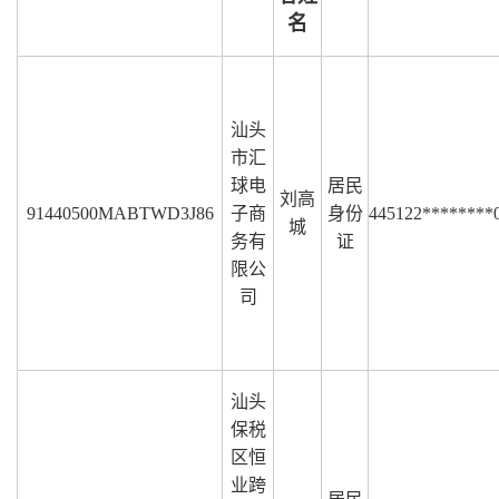
名
汕头
市汇
球电
居民
刘高
91440500MABTWD3J86
子商
身份
445122********
城
务有
证
限公
司
汕头
保税
区恒
业跨