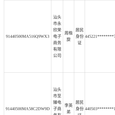
汕头
市永
欣荣
居民
周楷
91440500MA516Q9WX3
电子
身份
445221********
旋
商务
证
有限
公司
汕头
市至
臻电
居民
李英
91440500MA58C2DW9D
子商
身份
440503********
弟