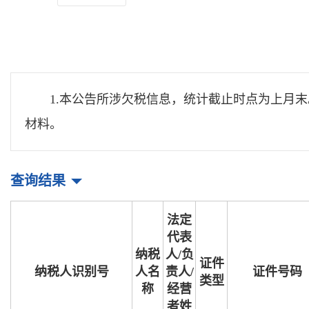
1.本公告所涉欠税信息，统计截止时点为上月
材料。
查询结果
法定
代表
纳税
人/负
证件
纳税人识别号
人名
责人/
证件号码
类型
称
经营
者姓