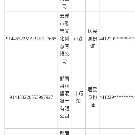
司
云浮
市歌
宝文
居民
91445322MABUEU7665
化创
卢森
身份
441229********
意有
证
限公
司
郁南
县润
居民
坚混
叶巧
914453220553997927
身份
441229********
凝土
荣
证
有限
公司
郁南