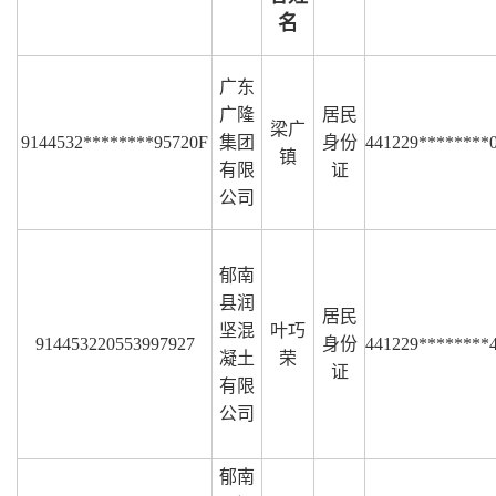
名
广东
广隆
居民
梁广
9144532********95720F
集团
身份
441229********
镇
有限
证
公司
郁南
县润
居民
坚混
叶巧
914453220553997927
身份
441229********
凝土
荣
证
有限
公司
郁南