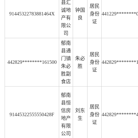
县汇
居民
诚地
钟国
91445322783881464X
身份
441229********
产有
良
证
限公
司
郁南
县通
居民
门镇
朱必
442829********161500
身份
442829********
朱必
胜
证
胜副
食店
郁南
县恒
居民
信房
刘东
91445322555550428F
身份
442829********
地产
生
证
有限
公司