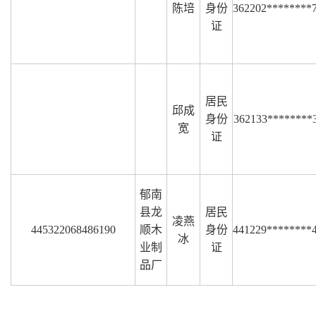
陈培
身份
362202********
证
居民
邱成
身份
362133********
宽
证
郁南
县龙
居民
凌燕
445322068486190
顺木
身份
441229********
冰
业制
证
品厂