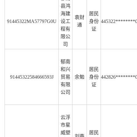
县鸿
海建
居民
袁财
91445322MA57797G0U
设工
身份
445322********
通
程有
证
限公
司
郁南
和兴
居民
91445322584666593J
贸易
余勉
身份
442826********
有限
证
公司
云浮
市星
威塑
居民
刘燕