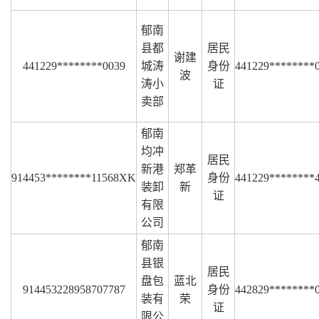
郁南
县都
居民
谢建
441229********0039
城涛
身份
441229********
波
涛小
证
卖部
郁南
均冲
居民
新港
郑革
914453********11568XK
身份
441229********
装卸
新
证
有限
公司
郁南
县银
居民
盘包
蓝北
914453228958707787
身份
442829********
装有
荣
证
限公