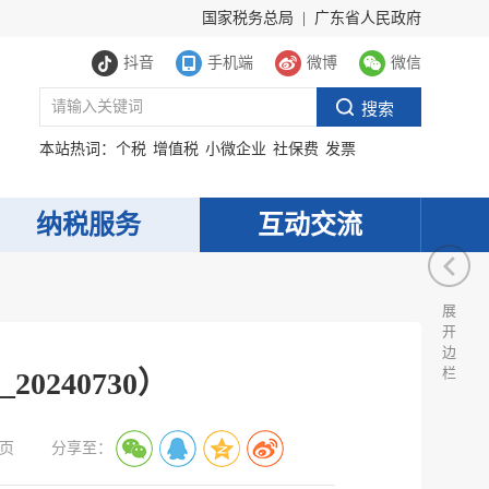
国家税务总局
|
广东省人民政府
抖音
手机端
微博
微信
本站热词：
个税
增值税
小微企业
社保费
发票
纳税服务
互动交流
展
开
边
栏
0240730）
页
分享至：
服务网
政务