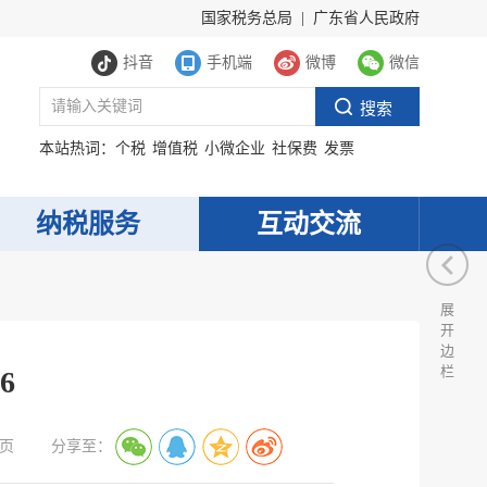
国家税务总局
|
广东省人民政府
抖音
手机端
微博
微信
本站热词：
个税
增值税
小微企业
社保费
发票
纳税服务
互动交流
展
开
边
栏
6
页
分享至：
服务网
政务