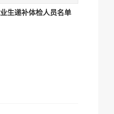
服务网
政务
毕业生递补体检人员名单
公示
执法
税务局
电子
微信
微博
传递
政声
建议
网站