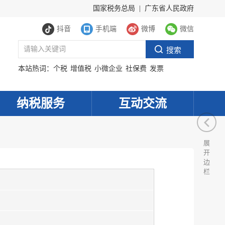
国家税务总局
|
广东省人民政府
抖音
手机端
微博
微信
本站热词：
个税
增值税
小微企业
社保费
发票
纳税服务
互动交流
展
开
边
栏